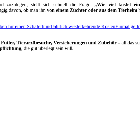
 zuzulegen, stellt sich schnell die Frage:
„Wie viel kostet ei
ngig davon, ob man ihn
von einem Züchter oder aus dem Tierheim
h
ben für einen Schäferhund
Jährlich wiederkehrende Kosten
Einmalige I
.
Futter, Tierarztbesuche, Versicherungen und Zubehör
– all das s
rpflichtung
, die gut überlegt sein will.