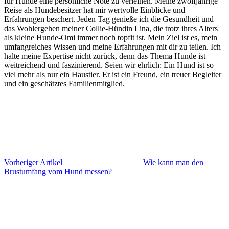
für Hunde eine persönliche Note zu verleihen. Meine zwölfjährige
Reise als Hundebesitzer hat mir wertvolle Einblicke und
Erfahrungen beschert. Jeden Tag genieße ich die Gesundheit und
das Wohlergehen meiner Collie-Hündin Lina, die trotz ihres Alters
als kleine Hunde-Omi immer noch topfit ist. Mein Ziel ist es, mein
umfangreiches Wissen und meine Erfahrungen mit dir zu teilen. Ich
halte meine Expertise nicht zurück, denn das Thema Hunde ist
weitreichend und faszinierend. Seien wir ehrlich: Ein Hund ist so
viel mehr als nur ein Haustier. Er ist ein Freund, ein treuer Begleiter
und ein geschätztes Familienmitglied.
Vorheriger Artikel
Wie kann man den
Brustumfang vom Hund messen?