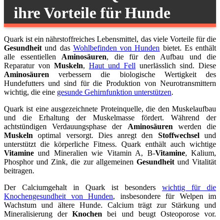
ihre Vorteile für Hunde
Quark ist ein nährstoffreiches Lebensmittel, das viele Vorteile für die
Gesundheit
und das
Wohlbefinden von Hunden
bietet. Es enthält
alle essentiellen
Aminosäuren
, die für den Aufbau und die
Reparatur von
Muskeln
,
Haut und Fell
unerlässlich sind. Diese
Aminosäuren
verbessern die biologische Wertigkeit des
Hundefutters und sind für die Produktion von Neurotransmittern
wichtig, die eine
gesunde Gehirnfunktion unterstützen
.
Quark ist eine ausgezeichnete Proteinquelle, die den Muskelaufbau
und die Erhaltung der Muskelmasse fördert. Während der
achtstündigen Verdauungsphase der
Aminosäuren
werden die
Muskeln
optimal versorgt. Dies anregt den
Stoffwechsel
und
unterstützt die körperliche Fitness. Quark enthält auch wichtige
Vitamine
und Mineralien wie Vitamin A, B-
Vitamine
, Kalium,
Phosphor und Zink, die zur allgemeinen
Gesundheit
und Vitalität
beitragen.
Der Calciumgehalt in Quark ist besonders
wichtig für die
Knochengesundheit von Hunden
, insbesondere für Welpen im
Wachstum und ältere Hunde. Calcium trägt zur Stärkung und
Mineralisierung der
Knochen
bei und beugt Osteoporose vor.