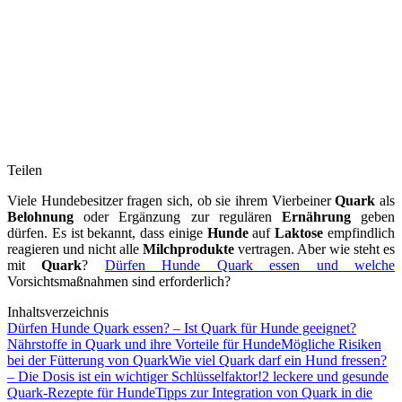
Teilen
Viele Hundebesitzer fragen sich, ob sie ihrem Vierbeiner
Quark
als
Belohnung
oder Ergänzung zur regulären
Ernährung
geben
dürfen. Es ist bekannt, dass einige
Hunde
auf
Laktose
empfindlich
reagieren und nicht alle
Milchprodukte
vertragen. Aber wie steht es
mit
Quark
?
Dürfen Hunde Quark essen und welche
Vorsichtsmaßnahmen sind erforderlich?
Inhaltsverzeichnis
Dürfen Hunde Quark essen? – Ist Quark für Hunde geeignet?
Nährstoffe in Quark und ihre Vorteile für Hunde
Mögliche Risiken
bei der Fütterung von Quark
Wie viel Quark darf ein Hund fressen?
– Die Dosis ist ein wichtiger Schlüsselfaktor!
2 leckere und gesunde
Quark-Rezepte für Hunde
Tipps zur Integration von Quark in die