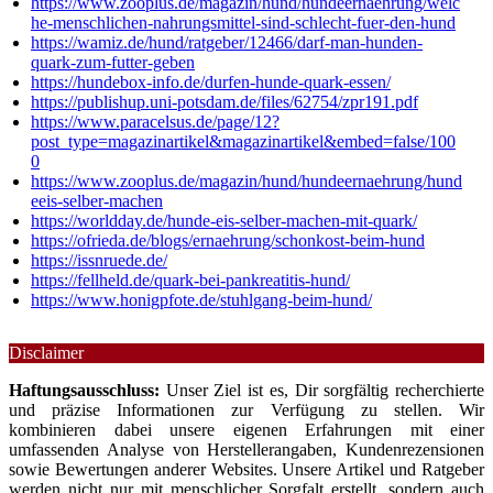
https://www.zooplus.de/magazin/hund/hundeernaehrung/welc
he-menschlichen-nahrungsmittel-sind-schlecht-fuer-den-hund
https://wamiz.de/hund/ratgeber/12466/darf-man-hunden-
quark-zum-futter-geben
https://hundebox-info.de/durfen-hunde-quark-essen/
https://publishup.uni-potsdam.de/files/62754/zpr191.pdf
https://www.paracelsus.de/page/12?
post_type=magazinartikel&magazinartikel&embed=false/100
0
https://www.zooplus.de/magazin/hund/hundeernaehrung/hund
eeis-selber-machen
https://worldday.de/hunde-eis-selber-machen-mit-quark/
https://ofrieda.de/blogs/ernaehrung/schonkost-beim-hund
https://issnruede.de/
https://fellheld.de/quark-bei-pankreatitis-hund/
https://www.honigpfote.de/stuhlgang-beim-hund/
Disclaimer
Haftungsausschluss:
Unser Ziel ist es, Dir sorgfältig recherchierte
und präzise Informationen zur Verfügung zu stellen. Wir
kombinieren dabei unsere eigenen Erfahrungen mit einer
umfassenden Analyse von Herstellerangaben, Kundenrezensionen
sowie Bewertungen anderer Websites. Unsere Artikel und Ratgeber
werden nicht nur mit menschlicher Sorgfalt erstellt, sondern auch