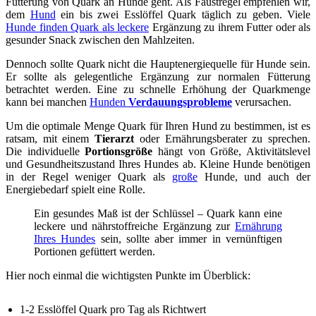
Fütterung von Quark an Hunde geht. Als Faustregel empfehlen wir,
dem
Hund
ein bis zwei Esslöffel Quark täglich zu geben. Viele
Hunde finden Quark als leckere
Ergänzung zu ihrem Futter oder als
gesunder Snack zwischen den Mahlzeiten.
Dennoch sollte Quark nicht die Hauptenergiequelle für Hunde sein.
Er sollte als gelegentliche Ergänzung zur normalen Fütterung
betrachtet werden. Eine zu schnelle Erhöhung der Quarkmenge
kann bei manchen
Hunden
Verdauungsprobleme
verursachen.
Um die optimale Menge Quark für Ihren Hund zu bestimmen, ist es
ratsam, mit einem
Tierarzt
oder Ernährungsberater zu sprechen.
Die individuelle
Portionsgröße
hängt von Größe, Aktivitätslevel
und Gesundheitszustand Ihres Hundes ab. Kleine Hunde benötigen
in der Regel weniger Quark als
große
Hunde, und auch der
Energiebedarf spielt eine Rolle.
Ein gesundes Maß ist der Schlüssel – Quark kann eine
leckere und nährstoffreiche Ergänzung zur
Ernährung
Ihres Hundes
sein, sollte aber immer in vernünftigen
Portionen gefüttert werden.
Hier noch einmal die wichtigsten Punkte im Überblick:
1-2 Esslöffel Quark pro Tag als Richtwert