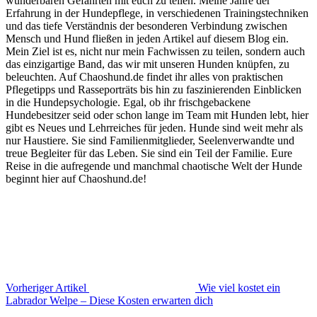
wunderbaren Gefährten mit euch zu teilen. Meine Jahre der
Erfahrung in der Hundepflege, in verschiedenen Trainingstechniken
und das tiefe Verständnis der besonderen Verbindung zwischen
Mensch und Hund fließen in jeden Artikel auf diesem Blog ein.
Mein Ziel ist es, nicht nur mein Fachwissen zu teilen, sondern auch
das einzigartige Band, das wir mit unseren Hunden knüpfen, zu
beleuchten. Auf Chaoshund.de findet ihr alles von praktischen
Pflegetipps und Rasseporträts bis hin zu faszinierenden Einblicken
in die Hundepsychologie. Egal, ob ihr frischgebackene
Hundebesitzer seid oder schon lange im Team mit Hunden lebt, hier
gibt es Neues und Lehrreiches für jeden. Hunde sind weit mehr als
nur Haustiere. Sie sind Familienmitglieder, Seelenverwandte und
treue Begleiter für das Leben. Sie sind ein Teil der Familie. Eure
Reise in die aufregende und manchmal chaotische Welt der Hunde
beginnt hier auf Chaoshund.de!
Vorheriger Artikel
Wie viel kostet ein
Labrador Welpe – Diese Kosten erwarten dich