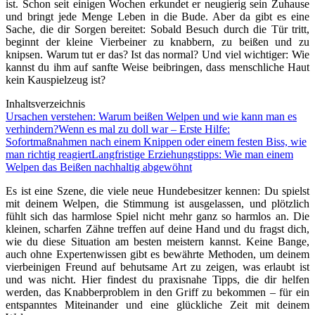
ist. Schon seit einigen Wochen erkundet er neugierig sein Zuhause
und bringt jede Menge Leben in die Bude. Aber da gibt es eine
Sache, die dir Sorgen bereitet: Sobald Besuch durch die Tür tritt,
beginnt der kleine Vierbeiner zu knabbern, zu beißen und zu
knipsen. Warum tut er das? Ist das normal? Und viel wichtiger: Wie
kannst du ihm auf sanfte Weise beibringen, dass menschliche Haut
kein Kauspielzeug ist?
Inhaltsverzeichnis
Ursachen verstehen: Warum beißen Welpen und wie kann man es
verhindern?
Wenn es mal zu doll war – Erste Hilfe:
Sofortmaßnahmen nach einem Knippen oder einem festen Biss, wie
man richtig reagiert
Langfristige Erziehungstipps: Wie man einem
Welpen das Beißen nachhaltig abgewöhnt
Es ist eine Szene, die viele neue Hundebesitzer kennen: Du spielst
mit deinem Welpen, die Stimmung ist ausgelassen, und plötzlich
fühlt sich das harmlose Spiel nicht mehr ganz so harmlos an. Die
kleinen, scharfen Zähne treffen auf deine Hand und du fragst dich,
wie du diese Situation am besten meistern kannst. Keine Bange,
auch ohne Expertenwissen gibt es bewährte Methoden, um deinem
vierbeinigen Freund auf behutsame Art zu zeigen, was erlaubt ist
und was nicht. Hier findest du praxisnahe Tipps, die dir helfen
werden, das Knabberproblem in den Griff zu bekommen – für ein
entspanntes Miteinander und eine glückliche Zeit mit deinem