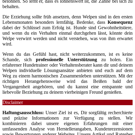
belohnen. So lernt er, dass es lohnenswert ist, die Zähne bei sich zu
behalten.
Die Erziehung sollte früh ansetzen, denn Welpen sind in den ersten
Lebensmonaten besonders lernfähig. Bedenke, dass
Konsequenz
dabei der Schlüssel zum Erfolg ist. Hunde sind Gewohnheitstiere,
und wenn du ein Verhalten einmal durchgehen lässt, könnte dein
Welpe verwirrt werden und nicht verstehen, was von ihm erwartet
wird.
Wenn du das Gefühl hast, nicht weiterzukommen, ist es keine
Schande, sich
professionelle Unterstützung
zu holen. Ein
erfahrener Hundetrainer oder Verhaltensberater kann dir und deinem
Welpen individuelle Lösungsansätze anbieten und euch auf dem
Weg zu einem harmonischen Zusammenleben unterstützen. Mit der
richtigen Herangehensweise wird das Beißen bald der
Vergangenheit angehören, und du kannst eine entspannte und
liebevolle Beziehung zu deinem vierbeinigen Freund genießen.
Disclaimer
Haftungsausschluss:
Unser Ziel ist es, Dir sorgfältig recherchierte
und präzise Informationen zur Verfügung zu stellen. Wir
kombinieren dabei unsere eigenen Erfahrungen mit einer
umfassenden Analyse von Herstellerangaben, Kundenrezensionen
sowie Bewertungen anderer Websites. Unsere Artikel und Ratgeber