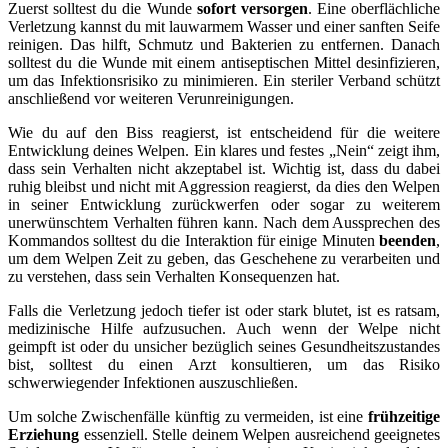
Zuerst solltest du die Wunde
sofort versorgen
. Eine oberflächliche
Verletzung kannst du mit lauwarmem Wasser und einer sanften Seife
reinigen. Das hilft, Schmutz und Bakterien zu entfernen. Danach
solltest du die Wunde mit einem antiseptischen Mittel desinfizieren,
um das Infektionsrisiko zu minimieren. Ein steriler Verband schützt
anschließend vor weiteren Verunreinigungen.
Wie du auf den Biss reagierst, ist entscheidend für die weitere
Entwicklung deines Welpen. Ein klares und festes „Nein“ zeigt ihm,
dass sein Verhalten nicht akzeptabel ist. Wichtig ist, dass du dabei
ruhig bleibst und nicht mit Aggression reagierst, da dies den Welpen
in seiner Entwicklung zurückwerfen oder sogar zu weiterem
unerwünschtem Verhalten führen kann. Nach dem Aussprechen des
Kommandos solltest du die Interaktion für einige Minuten
beenden
,
um dem Welpen Zeit zu geben, das Geschehene zu verarbeiten und
zu verstehen, dass sein Verhalten Konsequenzen hat.
Falls die Verletzung jedoch tiefer ist oder stark blutet, ist es ratsam,
medizinische Hilfe aufzusuchen. Auch wenn der Welpe nicht
geimpft ist oder du unsicher bezüglich seines Gesundheitszustandes
bist, solltest du einen Arzt konsultieren, um das Risiko
schwerwiegender Infektionen auszuschließen.
Um solche Zwischenfälle künftig zu vermeiden, ist eine
frühzeitige
Erziehung
essenziell. Stelle deinem Welpen ausreichend geeignetes