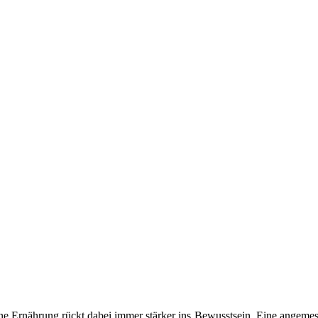
ine Ernährung rückt dabei immer stärker ins Bewusstsein. Eine angemess