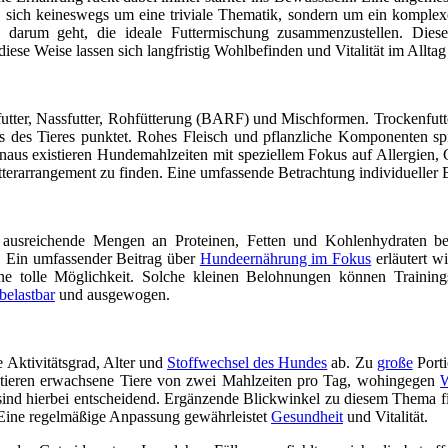
 es sich keineswegs um eine triviale Thematik, sondern um ein kompl
 darum geht, die ideale Futtermischung zusammenzustellen. Dieser
iese Weise lassen sich langfristig Wohlbefinden und Vitalität im Alltag
tter, Nassfutter, Rohfütterung (BARF) und Mischformen. Trockenfutter
s des Tieres punktet. Rohes Fleisch und pflanzliche Komponenten sp
inaus existieren Hundemahlzeiten mit speziellem Fokus auf Allergien
erarrangement zu finden. Eine umfassende Betrachtung individueller 
ausreichende Mengen an Proteinen, Fetten und Kohlenhydraten b
. Ein umfassender Beitrag über
Hundeernährung im Fokus
erläutert w
e tolle Möglichkeit. Solche kleinen Belohnungen können Trainingss
belastbar
und ausgewogen.
 Aktivitätsgrad, Alter und
Stoffwechsel des Hundes
ab. Zu
große
Porti
fitieren erwachsene Tiere von zwei Mahlzeiten pro Tag, wohingegen
ind hierbei entscheidend. Ergänzende Blickwinkel zu diesem Thema f
n. Eine regelmäßige Anpassung gewährleistet
Gesundheit
und Vitalität.