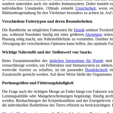
sondern unterstützt auch ein stabiles Immunsystem. Dabei handelt
individuellen Umständen. Oftmals entsteht
Unsicherheit
, wenn es
Mahlzeitengestaltung für den Vierbeiner besonders zu achten ist. Auf d
Verschiedene Futtertypen und deren Besonderheiten
Die Bandbreite an möglichen Futterarten für
Hunde
umfasst Trockenfu
aus, während Nassfutter häufig mit einer größeren
Akzeptanz
seiten
Planung nötig macht, um Nährstoffdefizite zu vermeiden. Darüber h
Abwägung der verschiedenen Optionen kann helfen, das optimale Futt
Wichtige Nährstoffe und der Stellenwert von Snacks
Beim Zusammenstellen des
täglichen Speiseplans für Hunde
sind 
vernachlässigt werden, um Fellstruktur und Immunsystem zu stärken
wertvolle Anreize zu schaffen, ist ein passendes
Hundeleckerli
ein
Zusatzstoffe gereicht werden. Auf diese Weise bleibt der Organismus
Portionsgrößen und Fütterungshäufigkeit
Die Frage nach der richtigen Menge an Futter hängt von Faktoren wie
Leistungsabfälle oder Mangelerscheinungen begünstigt. Häufig pro
werden. Beobachtungen der Körperkondition und des Energielevels s
die individuellen Bedürfnisse des Tieres effizient zu berücksichtige