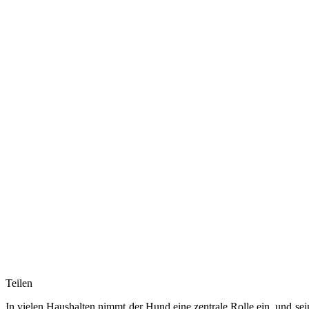
Teilen
In vielen Haushalten nimmt der Hund eine zentrale Rolle ein, und se