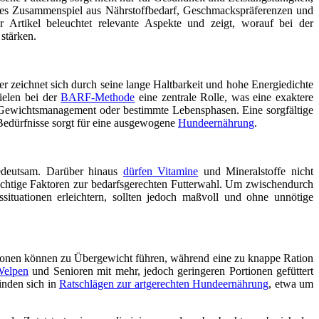
exes Zusammenspiel aus Nährstoffbedarf, Geschmackspräferenzen und
 Artikel beleuchtet relevante Aspekte und zeigt, worauf bei der
 stärken.
 zeichnet sich durch seine lange Haltbarkeit und hohe Energiedichte
ielen bei der
BARF-Methode
eine zentrale Rolle, was eine exaktere
, Gewichtsmanagement oder bestimmte Lebensphasen. Eine sorgfältige
Bedürfnisse sorgt für eine ausgewogene
Hundeernährung
.
edeutsam. Darüber hinaus
dürfen Vitamine
und Mineralstoffe nicht
ichtige Faktoren zur bedarfsgerechten Futterwahl. Um zwischendurch
ituationen erleichtern, sollten jedoch maßvoll und ohne unnötige
onen können zu Übergewicht führen, während eine zu knappe Ration
Welpen
und Senioren mit mehr, jedoch geringeren Portionen gefüttert
inden sich in
Ratschlägen zur artgerechten Hundeernährung
, etwa um