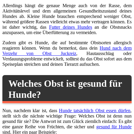
Allerdings hängt die genaue Menge auch von der Rasse, dem
Aktivitätslevel und dem allgemeinen Gesundheitszustand deines
Hundes ab. Kleine Hunde brauchen entsprechend weniger Obst,
während größere Rassen vielleicht etwas mehr vertragen können. Es
ist daher wichtig, das
Futter deines Hundes
an die Obstsnacks
anzupassen, um eine Überfütterung zu vermeiden.
Zudem gibt es Hunde, die auf bestimmte Obstsorten allergisch
reagieren können. Wenn du bemerkst, dass dein
Hund nach dem
Verzehr von Obst Juckreiz
, Hautausschlag oder
Verdauungsprobleme entwickelt, solltest du das Obst sofort aus dem
Speiseplan streichen und deinen Tierarzt aufsuchen.
Welches Obst ist gesund für
Hunde?
Nun, nachdem klar ist, dass
Hunde tatsächlich Obst essen dürfen
,
stellt sich die nächste wichtige Frage: Welches Obst ist denn nun
gesund für sie? Die Antwort ist zum Glück ziemlich einfach: Es gibt
eine ganze Reihe von Früchten, die sicher und
gesund für Hunde
sind. Hier ein paar Beispiele: