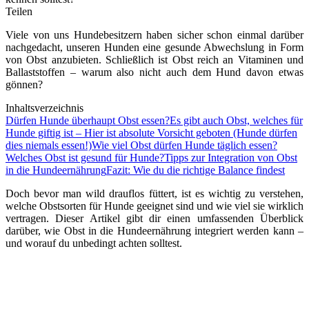
Teilen
Viele von uns Hundebesitzern haben sicher schon einmal darüber
nachgedacht, unseren Hunden eine gesunde Abwechslung in Form
von Obst anzubieten. Schließlich ist Obst reich an Vitaminen und
Ballaststoffen – warum also nicht auch dem Hund davon etwas
gönnen?
Inhaltsverzeichnis
Dürfen Hunde überhaupt Obst essen?
Es gibt auch Obst, welches für
Hunde giftig ist – Hier ist absolute Vorsicht geboten (Hunde dürfen
dies niemals essen!)
Wie viel Obst dürfen Hunde täglich essen?
Welches Obst ist gesund für Hunde?
Tipps zur Integration von Obst
in die Hundeernährung
Fazit: Wie du die richtige Balance findest
Doch bevor man wild drauflos füttert, ist es wichtig zu verstehen,
welche Obstsorten für Hunde geeignet sind und wie viel sie wirklich
vertragen. Dieser Artikel gibt dir einen umfassenden Überblick
darüber, wie Obst in die Hundeernährung integriert werden kann –
und worauf du unbedingt achten solltest.