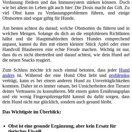
Verdauung fördern und das Immunsystem stärken können. Doch
wie bei allem im Leben gilt auch hier: Die Dosis macht das Gift. Zu
viel Obst kann zu Verdauungsproblemen führen, und einige
Obstsorten sind sogar giftig für Hunde.
Am besten achtest du darauf, welche Obstsorten du fütterst und in
welchen Mengen. Solange du dich an die empfohlenen Richtlinien
hältst und die Hauptmahlzeiten deines Hundes entsprechend
anpasst, kannst du ihm mit einem kleinen Stück Apfel oder einer
Handvoll Blaubeeren eine echte Freude machen. Wichtig ist nur,
dass du es nicht übertreibst und darauf achtest, wie dein Hund auf
die neuen Snacks reagiert.
Zum Schluss möchte ich noch einmal betonen, dass jeder
Hund
anders
ist. Während der eine Hund Obst liebt und
problemlos
verträgt, kann es bei einem anderen Hund zu Unverträglichkeiten
kommen. Daher ist es immer ratsam, bei Unsicherheiten den Tierarzt
deines Vertrauens zu konsultieren. Mit einem guten Ernährungsplan
und ein wenig Fingerspitzengefühl kannst du dafür sorgen, dass
dein Hund nicht nur glücklich, sondern auch gesund bleibt.
Das Wichtigste im Überblick:
Obst ist eine gesunde Ergänzung, aber kein Ersatz für
tierisches Eiweiß.