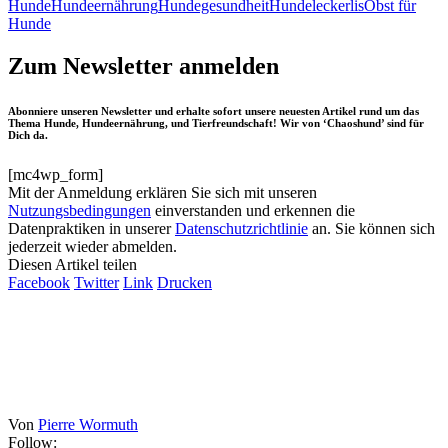
Hunde
Hundeernährung
Hundegesundheit
Hundeleckerlis
Obst für
Hunde
Zum Newsletter anmelden
Abonniere unseren Newsletter und erhalte sofort unsere neuesten Artikel rund um das
Thema Hunde, Hundeernährung, und Tierfreundschaft! Wir von ‘Chaoshund’ sind für
Dich da.
[mc4wp_form]
Mit der Anmeldung erklären Sie sich mit unseren
Nutzungsbedingungen
einverstanden und erkennen die
Datenpraktiken in unserer
Datenschutzrichtlinie
an. Sie können sich
jederzeit wieder abmelden.
Diesen Artikel teilen
Facebook
Twitter
Link
Drucken
Von
Pierre Wormuth
Follow: