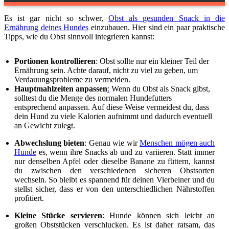
Es ist gar nicht so schwer,
Obst als gesunden Snack in die
Ernährung deines Hundes
einzubauen. Hier sind ein paar praktische
Tipps, wie du Obst sinnvoll integrieren kannst:
Portionen kontrollieren
: Obst sollte nur ein kleiner Teil der
Ernährung sein. Achte darauf, nicht zu viel zu geben, um
Verdauungsprobleme zu vermeiden.
Hauptmahlzeiten anpassen
:
Wenn du Obst als Snack gibst,
solltest du die Menge des normalen Hundefutters
entsprechend anpassen. Auf diese Weise vermeidest du, dass
dein Hund zu viele Kalorien aufnimmt und dadurch eventuell
an Gewicht zulegt.
Abwechslung bieten
: Genau wie wir
Menschen mögen auch
Hunde
es, wenn ihre Snacks ab und zu variieren. Statt immer
nur denselben Apfel oder dieselbe Banane zu füttern, kannst
du zwischen den verschiedenen sicheren Obstsorten
wechseln. So bleibt es spannend für deinen Vierbeiner und du
stellst sicher, dass er von den unterschiedlichen Nährstoffen
profitiert.
Kleine Stücke servieren
: Hunde können sich leicht an
großen Obststücken verschlucken. Es ist daher ratsam, das