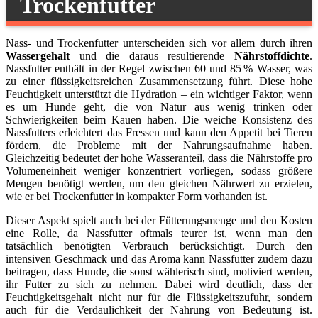
Trockenfutter
Nass- und Trockenfutter unterscheiden sich vor allem durch ihren
Wassergehalt
und die daraus resultierende
Nährstoffdichte
.
Nassfutter enthält in der Regel zwischen 60 und 85 % Wasser, was
zu einer flüssigkeitsreichen Zusammensetzung führt. Diese hohe
Feuchtigkeit unterstützt die Hydration – ein wichtiger Faktor, wenn
es um Hunde geht, die von Natur aus wenig trinken oder
Schwierigkeiten beim Kauen haben. Die weiche Konsistenz des
Nassfutters erleichtert das Fressen und kann den Appetit bei Tieren
fördern, die Probleme mit der Nahrungsaufnahme haben.
Gleichzeitig bedeutet der hohe Wasseranteil, dass die Nährstoffe pro
Volumeneinheit weniger konzentriert vorliegen, sodass größere
Mengen benötigt werden, um den gleichen Nährwert zu erzielen,
wie er bei Trockenfutter in kompakter Form vorhanden ist.
Dieser Aspekt spielt auch bei der Fütterungsmenge und den Kosten
eine Rolle, da Nassfutter oftmals teurer ist, wenn man den
tatsächlich benötigten Verbrauch berücksichtigt. Durch den
intensiven Geschmack und das Aroma kann Nassfutter zudem dazu
beitragen, dass Hunde, die sonst wählerisch sind, motiviert werden,
ihr Futter zu sich zu nehmen. Dabei wird deutlich, dass der
Feuchtigkeitsgehalt nicht nur für die Flüssigkeitszufuhr, sondern
auch für die Verdaulichkeit der Nahrung von Bedeutung ist.