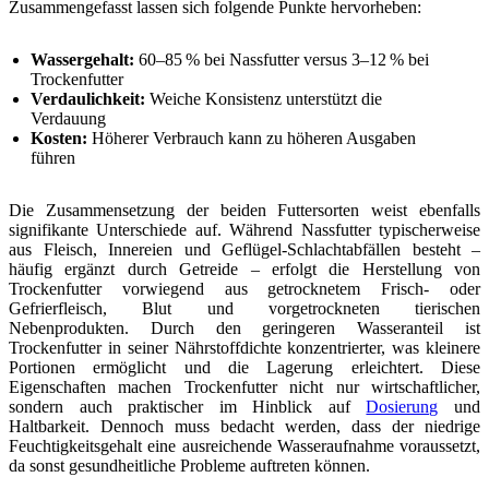
Zusammengefasst lassen sich folgende Punkte hervorheben:
Wassergehalt:
60–85 % bei Nassfutter versus 3–12 % bei
Trockenfutter
Verdaulichkeit:
Weiche Konsistenz unterstützt die
Verdauung
Kosten:
Höherer Verbrauch kann zu höheren Ausgaben
führen
Die Zusammensetzung der beiden Futtersorten weist ebenfalls
signifikante Unterschiede auf. Während Nassfutter typischerweise
aus Fleisch, Innereien und Geflügel-Schlachtabfällen besteht –
häufig ergänzt durch Getreide – erfolgt die Herstellung von
Trockenfutter vorwiegend aus getrocknetem Frisch- oder
Gefrierfleisch, Blut und vorgetrockneten tierischen
Nebenprodukten. Durch den geringeren Wasseranteil ist
Trockenfutter in seiner Nährstoffdichte konzentrierter, was kleinere
Portionen ermöglicht und die Lagerung erleichtert. Diese
Eigenschaften machen Trockenfutter nicht nur wirtschaftlicher,
sondern auch praktischer im Hinblick auf
Dosierung
und
Haltbarkeit. Dennoch muss bedacht werden, dass der niedrige
Feuchtigkeitsgehalt eine ausreichende Wasseraufnahme voraussetzt,
da sonst gesundheitliche Probleme auftreten können.