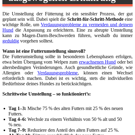
Die Umstellung der Fütterung ist ein sensibler Prozess, der gut
geplant sein will. Dabei spielt die
Schritt-für-Schritt-Methode
eine
wichtige Rolle, um
Verdauungsprobleme zu vermeiden und deinem
Hund
die Anpassung zu erleichtern. Eine zu abrupte Umstellung
kann zu Magen-Darm-Beschwerden führen, weshalb du immer
geduldig
vorgehen solltest.
Wann ist eine Futterumstellung sinnvoll?
Die Futterumstellung sollte in besonderen Lebensphasen erfolgen,
etwa beim Übergang vom Welpen zum
erwachsenen Hund
oder bei
altersbedingten Veränderungen. Auch gesundheitliche Gründe, wie
Allergien oder
Verdauungsprobleme
, können einen Wechsel
erforderlich machen. Dabei ist es wichtig, stets die individuellen
Bedürfnisse deines Hundes zu berücksichtigen.
Schrittweise Umstellung – so funktioniert’s:
Tag 1–3:
Mische 75 % des alten Futters mit 25 % des neuen
Futters.
Tag 4–6:
Wechsle zu einem Verhältnis von 50 % alt und 50
% neu.
Tag 7–9:
Reduziere den Anteil des alten Futters auf 25 %.