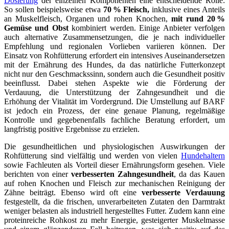
Dosierung
der einzelnen Komponenten eine entscheidende Rolle:
So sollen beispielsweise etwa
70 % Fleisch,
inklusive eines Anteils
an Muskelfleisch, Organen und rohen Knochen,
mit rund 20 %
Gemüse und Obst
kombiniert werden. Einige Anbieter verfolgen
auch alternative Zusammensetzungen, die je nach individueller
Empfehlung und regionalen Vorlieben variieren können. Der
Einsatz von Rohfütterung erfordert ein intensives Auseinandersetzen
mit der Ernährung des Hundes, da das natürliche Futterkonzept
nicht nur den Geschmackssinn, sondern auch die Gesundheit positiv
beeinflusst. Dabei stehen Aspekte wie die Förderung der
Verdauung, die Unterstützung der Zahngesundheit und die
Erhöhung der Vitalität im Vordergrund. Die Umstellung auf BARF
ist jedoch ein Prozess, der eine genaue Planung, regelmäßige
Kontrolle und gegebenenfalls fachliche Beratung erfordert, um
langfristig positive Ergebnisse zu erzielen.
Die gesundheitlichen und physiologischen Auswirkungen der
Rohfütterung sind vielfältig und werden von vielen
Hundehaltern
sowie Fachleuten als Vorteil dieser Ernährungsform gesehen. Viele
berichten von einer
verbesserten Zahngesundheit
, da das Kauen
auf rohen Knochen und Fleisch zur mechanischen Reinigung der
Zähne beiträgt. Ebenso wird oft eine
verbesserte Verdauung
festgestellt, da die frischen, unverarbeiteten Zutaten den Darmtrakt
weniger belasten als industriell hergestelltes Futter. Zudem kann eine
proteinreiche Rohkost zu mehr Energie, gesteigerter Muskelmasse