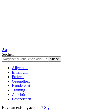
Schriftgrößenanpassung
Aa
Suchen
Allgemein
Ernährung
Freizeit
Gesundheit
Hunderecht
Training
Zubehör
Lesezeichen
Have an existing account?
Sign In