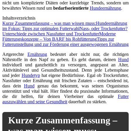
nicht um komplizierte Diäten oder kurzlebige Trends, sondern um
bewährtes Wissen rund um
bedarfsorientierte
Hundeernährung
.
Inhaltsverzeichnis
Kurze Zusammenfassung – was man wissen muss:
Hundeernährung
im Fokus: Tipps zur optimalen Futterwahl
Nass- oder Trockenfutter?
Unterschiede zwischen Nassfutter und Trockenfutter
Moderne
Fütterungskonzepte – Von BARF bis Rohfütterung
Tipps zur
Futterumstellung und zur Förderung einer ausgewogenen Ernährung
Artgerechte
Ernährung
bedeutet aber nicht nur, die richtigen
Nährstoffe in den Napf zu geben. Es geht darum, deinen
Hund
individuell und ganzheitlich zu versorgen, angepasst an Alter,
Aktivitätslevel und Gesundheitszustand. Denn jede Lebensphase
und jeder
Hundetyp
hat eigene Bedürfnisse. Egal ob Trockenfutter,
Nassfutter oder Ernährung mit frischen Zutaten – entscheidend ist,
dass dein
Hund
genau das bekommt, was seinen Organismus
unterstützt und vital hält. Hier findest du praxisnahe Informationen,
die dir helfen, für deinen Vierbeiner das optimale
Futter
auszuwählen und seine Gesundheit
dauerhaft zu stärken.
Kurze Zusammenfassung –