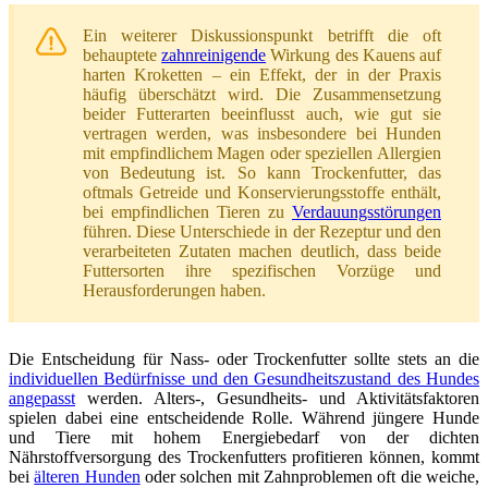
Ein weiterer Diskussionspunkt betrifft die oft
behauptete
zahnreinigende
Wirkung des Kauens auf
harten Kroketten – ein Effekt, der in der Praxis
häufig überschätzt wird. Die Zusammensetzung
beider Futterarten beeinflusst auch, wie gut sie
vertragen werden, was insbesondere bei Hunden
mit empfindlichem Magen oder speziellen Allergien
von Bedeutung ist. So kann Trockenfutter, das
oftmals Getreide und Konservierungsstoffe enthält,
bei empfindlichen Tieren zu
Verdauungsstörungen
führen. Diese Unterschiede in der Rezeptur und den
verarbeiteten Zutaten machen deutlich, dass beide
Futtersorten ihre spezifischen Vorzüge und
Herausforderungen haben.
Die Entscheidung für Nass- oder Trockenfutter sollte stets an die
individuellen Bedürfnisse und den Gesundheitszustand des Hundes
angepasst
werden. Alters-, Gesundheits- und Aktivitätsfaktoren
spielen dabei eine entscheidende Rolle. Während jüngere Hunde
und Tiere mit hohem Energiebedarf von der dichten
Nährstoffversorgung des Trockenfutters profitieren können, kommt
bei
älteren Hunden
oder solchen mit Zahnproblemen oft die weiche,