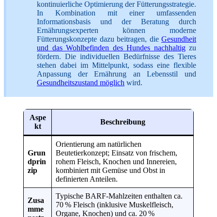
kontinuierliche Optimierung der Fütterungsstrategie.
In Kombination mit einer umfassenden
Informationsbasis und der Beratung durch
Ernährungsexperten können moderne
Fütterungskonzepte dazu beitragen, die
Gesundheit
und das Wohlbefinden des Hundes nachhaltig
zu
fördern. Die individuellen Bedürfnisse des Tieres
stehen dabei im Mittelpunkt, sodass eine flexible
Anpassung der Ernährung an Lebensstil und
Gesundheitszustand möglich
wird.
Aspe
Beschreibung
kt
Orientierung am natürlichen
Grun
Beutetierkonzept; Einsatz von frischem,
dprin
rohem Fleisch, Knochen und Innereien,
zip
kombiniert mit Gemüse und Obst in
definierten Anteilen.
Typische BARF-Mahlzeiten enthalten ca.
Zusa
70 % Fleisch (inklusive Muskelfleisch,
mme
Organe, Knochen) und ca. 20 %