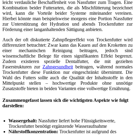
leicht verdauliche Beschaffenheit von Nassfutter zum Tragen. Eine
Kombination beider Futterarten, die als Mischfütterung bezeichnet
wird, kann die Vorteile beider Systeme miteinander vereinen.
Hierbei könnte man beispielsweise morgens eine Portion Nassfutter
zur Unterstützung der Hydration und abends Trockenfutter zur
Förderung einer langanhaltenden Sättigung anbieten.
Auch der oft diskutierte Zahnpflegeeffekt von Trockenfutter wird
differenziert betrachtet: Zwar kann das Kauen auf den Kroketten zu
einer mechanischen Reinigung beitragen, jedoch sind
wissenschaftliche Belege für einen signifikanten Effekt begrenzt.
Zudem existieren spezielle Dentalfutter, die mit gezielten
Faserstrukturen zur
Zahngesundheit
beitragen, während normales
Trockenfutter diese Funktion nur eingeschränkt übernimmt. Die
Wahl des Futters sollte auch die Qualität der Inhaltsstoffe in den
Mittelpunkt stellen – hochwertige Produkte ohne unnötige
Zusatzstoffe bieten in beiden Varianten eine vollwertige Ernährung.
Zusammengefasst lassen sich die wichtigsten Aspekte wie folgt
darstellen:
Wassergehalt:
Nassfutter liefert hohe Flüssigkeitswerte,
Trockenfutter benötigt ergänzende Wasseraufnahme
Nährstoffkonzentration:
Trockenfutter ist aufgrund des