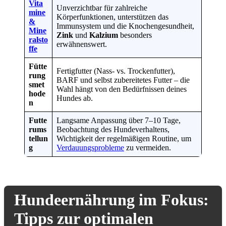
Vita
Unverzichtbar für zahlreiche
mine
Körperfunktionen, unterstützen das
&
Immunsystem und die Knochengesundheit,
Mine
Zink
und
Kalzium
besonders
ralsto
erwähnenswert.
ffe
Fütte
Fertigfutter (Nass- vs. Trockenfutter),
rung
BARF und selbst zubereitetes Futter – die
smet
Wahl hängt von den Bedürfnissen deines
hode
Hundes ab.
n
Futte
Langsame Anpassung über 7–10 Tage,
rums
Beobachtung des Hundeverhaltens,
tellun
Wichtigkeit der regelmäßigen Routine, um
g
Verdauungsprobleme
zu vermeiden.
Hundeernährung im Fokus:
Tipps zur optimalen