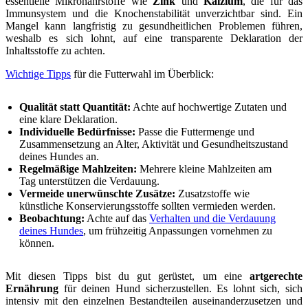
essentielle Mikronährstoffe wie
Zink
und
Kalzium
, die für das
Immunsystem und die Knochenstabilität unverzichtbar sind. Ein
Mangel kann langfristig zu gesundheitlichen Problemen führen,
weshalb es sich lohnt, auf eine transparente Deklaration der
Inhaltsstoffe zu achten.
Wichtige Tipps
für die Futterwahl im Überblick:
Qualität statt Quantität:
Achte auf hochwertige Zutaten und
eine klare Deklaration.
Individuelle Bedürfnisse:
Passe die Futtermenge und
Zusammensetzung an Alter, Aktivität und Gesundheitszustand
deines Hundes an.
Regelmäßige Mahlzeiten:
Mehrere kleine Mahlzeiten am
Tag unterstützen die Verdauung.
Vermeide unerwünschte Zusätze:
Zusatzstoffe wie
künstliche Konservierungsstoffe sollten vermieden werden.
Beobachtung:
Achte auf das
Verhalten und die Verdauung
deines Hundes
, um frühzeitig Anpassungen vornehmen zu
können.
Mit diesen Tipps bist du gut gerüstet, um eine
artgerechte
Ernährung
für deinen Hund sicherzustellen. Es lohnt sich, sich
intensiv mit den einzelnen Bestandteilen auseinanderzusetzen und