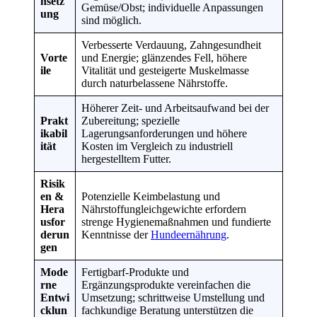
nsetz
Gemüse/Obst; individuelle Anpassungen
ung
sind möglich.
Verbesserte Verdauung, Zahngesundheit
Vorte
und Energie; glänzendes Fell, höhere
ile
Vitalität und gesteigerte Muskelmasse
durch naturbelassene Nährstoffe.
Höherer Zeit- und Arbeitsaufwand bei der
Prakt
Zubereitung; spezielle
ikabil
Lagerungsanforderungen und höhere
ität
Kosten im Vergleich zu industriell
hergestelltem Futter.
Risik
en &
Potenzielle Keimbelastung und
Hera
Nährstoffungleichgewichte erfordern
usfor
strenge Hygienemaßnahmen und fundierte
derun
Kenntnisse der
Hundeernährung
.
gen
Mode
Fertigbarf-Produkte und
rne
Ergänzungsprodukte vereinfachen die
Entwi
Umsetzung; schrittweise Umstellung und
cklun
fachkundige Beratung unterstützen die