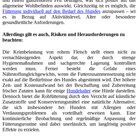
und einem glänzenderen Fell beitragen, was sich positiv auf das
allgemeine Wohlbefinden auswirkt. Gleichzeitig ist es möglich, die
Fütterung individuell auf den Bedarf des Hundes
anzupassen – sei
es in Bezug auf Aktivitätslevel, Alter oder besondere
gesundheitliche Anforderungen.
Allerdings gilt es auch,
Risiken
und
Herausforderungen
zu
beachten:
Die Keimbelastung von rohem Fleisch stellt einen nicht zu
vernachlässigenden Aspekt dar, der durch strenge
Hygienemaßnahmen und sachgerechte Lagerung kontrolliert
werden muss. Ferner besteht die Gefahr eines
Nährstoffungleichgewichts, wenn die Futterzusammensetzung nicht
exakt auf die Bedürfnisse des Hundes abgestimmt wird. Der höhere
Zeit- und Kostenaufwand bei der Beschaffung und Zubereitung
frischer Zutaten kann für einige
Hundehalter
eine Hürde darstellen.
Dennoch bietet die Rohfütterung durch den Verzicht auf künstliche
Zusatzstoffe und Konservierungsmittel eine natürliche Alternative,
die sich insbesondere bei Hunden mit Allergien oder
Verdauungsproblemen als vorteilhaft erweisen kann. Eine
kontinuierliche Beobachtung und regelmäßige Anpassung der
Fütterungsroutine sind dabei unerlässlich, um langfristig positive
Effekte zu erzielen.