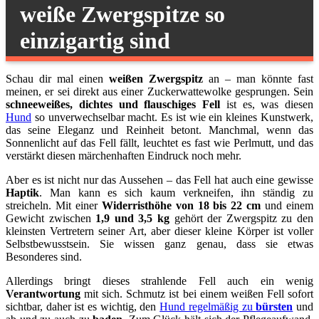
weiße Zwergspitze so
einzigartig sind
Schau dir mal einen
weißen Zwergspitz
an – man könnte fast
meinen, er sei direkt aus einer Zuckerwattewolke gesprungen. Sein
schneeweißes, dichtes und flauschiges Fell
ist es, was diesen
Hund
so unverwechselbar macht. Es ist wie ein kleines Kunstwerk,
das seine Eleganz und Reinheit betont. Manchmal, wenn das
Sonnenlicht auf das Fell fällt, leuchtet es fast wie Perlmutt, und das
verstärkt diesen märchenhaften Eindruck noch mehr.
Aber es ist nicht nur das Aussehen – das Fell hat auch eine gewisse
Haptik
. Man kann es sich kaum verkneifen, ihn ständig zu
streicheln. Mit einer
Widerristhöhe von 18 bis 22 cm
und einem
Gewicht zwischen
1,9 und 3,5 kg
gehört der Zwergspitz zu den
kleinsten Vertretern seiner Art, aber dieser kleine Körper ist voller
Selbstbewusstsein. Sie wissen ganz genau, dass sie etwas
Besonderes sind.
Allerdings bringt dieses strahlende Fell auch ein wenig
Verantwortung
mit sich. Schmutz ist bei einem weißen Fell sofort
sichtbar, daher ist es wichtig, den
Hund regelmäßig zu
bürsten
und