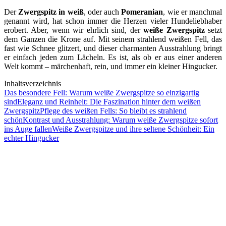
Der
Zwergspitz in weiß
, oder auch
Pomeranian
, wie er manchmal
genannt wird, hat schon immer die Herzen vieler Hundeliebhaber
erobert. Aber, wenn wir ehrlich sind, der
weiße Zwergspitz
setzt
dem Ganzen die Krone auf. Mit seinem strahlend weißen Fell, das
fast wie Schnee glitzert, und dieser charmanten Ausstrahlung bringt
er einfach jeden zum Lächeln. Es ist, als ob er aus einer anderen
Welt kommt – märchenhaft, rein, und immer ein kleiner Hingucker.
Inhaltsverzeichnis
Das besondere Fell: Warum weiße Zwergspitze so einzigartig
sind
Eleganz und Reinheit: Die Faszination hinter dem weißen
Zwergspitz
Pflege des weißen Fells: So bleibt es strahlend
schön
Kontrast und Ausstrahlung: Warum weiße Zwergspitze sofort
ins Auge fallen
Weiße Zwergspitze und ihre seltene Schönheit: Ein
echter Hingucker