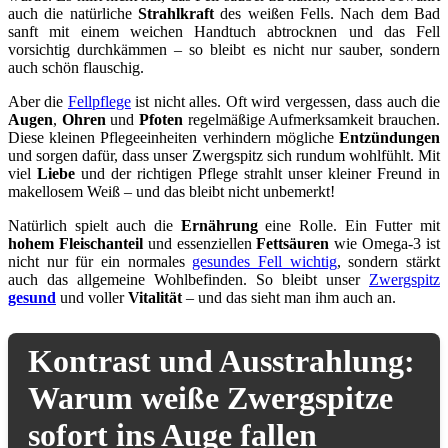
auch die natürliche
Strahlkraft
des weißen Fells. Nach dem Bad
sanft mit einem weichen Handtuch abtrocknen und das Fell
vorsichtig durchkämmen – so bleibt es nicht nur sauber, sondern
auch schön flauschig.
Aber die
Fellpflege
ist nicht alles. Oft wird vergessen, dass auch die
Augen
,
Ohren
und
Pfoten
regelmäßige Aufmerksamkeit brauchen.
Diese kleinen Pflegeeinheiten verhindern mögliche
Entzündungen
und sorgen dafür, dass unser Zwergspitz sich rundum wohlfühlt. Mit
viel
Liebe
und der richtigen Pflege strahlt unser kleiner Freund in
makellosem Weiß – und das bleibt nicht unbemerkt!
Natürlich spielt auch die
Ernährung
eine Rolle. Ein Futter mit
hohem Fleischanteil
und essenziellen
Fettsäuren
wie Omega-3 ist
nicht nur für ein normales
gesundes Fell wichtig
, sondern stärkt
auch das allgemeine Wohlbefinden. So bleibt unser
Zwergspitz
gesund
und voller
Vitalität
– und das sieht man ihm auch an.
Kontrast und Ausstrahlung:
Warum weiße Zwergspitze
sofort ins Auge fallen