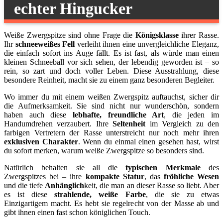
echter Hingucker
Weiße Zwergspitze sind ohne Frage die
Königsklasse
ihrer Rasse.
Ihr
schneeweißes Fell
verleiht ihnen eine unvergleichliche Eleganz,
die einfach sofort ins Auge fällt. Es ist fast, als würde man einen
kleinen Schneeball vor sich sehen, der lebendig geworden ist – so
rein, so zart und doch voller Leben. Diese Ausstrahlung, diese
besondere Reinheit, macht sie zu einem ganz besonderen Begleiter.
Wo immer du mit einem weißen Zwergspitz auftauchst, sicher dir
die Aufmerksamkeit. Sie sind nicht nur wunderschön, sondern
haben auch diese
lebhafte, freundliche Art
, die jeden im
Handumdrehen verzaubert. Ihre
Seltenheit
im Vergleich zu den
farbigen Vertretern der Rasse unterstreicht nur noch mehr ihren
exklusiven Charakter
. Wenn du einmal einen gesehen hast, wirst
du sofort merken, warum weiße Zwergspitze so besonders sind.
Natürlich behalten sie all die
typischen Merkmale
des
Zwergspitzes bei – ihre
kompakte Statur
, das
fröhliche Wesen
und die tiefe
Anhänglich
keit, die man an dieser Rasse so liebt. Aber
es ist diese
strahlende, weiße Farbe
, die sie zu etwas
Einzigartigem macht. Es hebt sie regelrecht von der Masse ab und
gibt ihnen einen fast schon königlichen Touch.