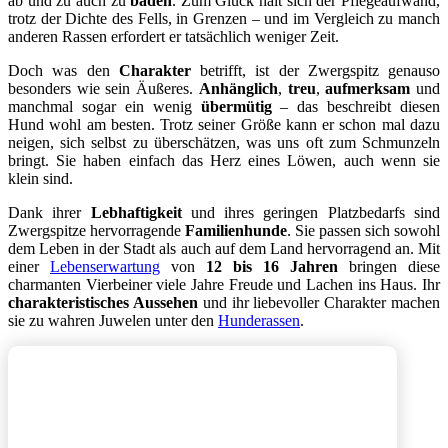
ab und zu auch zu
baden
. Zum Glück hält sich der Pflegeaufwand,
trotz der Dichte des Fells, in Grenzen – und im Vergleich zu manch
anderen Rassen erfordert er tatsächlich weniger Zeit.
Doch was den
Charakter
betrifft, ist der Zwergspitz genauso
besonders wie sein Äußeres.
Anhänglich
,
treu
,
aufmerksam
und
manchmal sogar ein wenig
übermütig
– das beschreibt diesen
Hund wohl am besten. Trotz seiner Größe kann er schon mal dazu
neigen, sich selbst zu überschätzen, was uns oft zum Schmunzeln
bringt. Sie haben einfach das Herz eines Löwen, auch wenn sie
klein sind.
Dank ihrer
Lebhaftigkeit
und ihres geringen Platzbedarfs sind
Zwergspitze hervorragende
Familienhunde
. Sie passen sich sowohl
dem Leben in der Stadt als auch auf dem Land hervorragend an. Mit
einer
Lebenserwartung
von
12 bis 16 Jahren
bringen diese
charmanten Vierbeiner viele Jahre Freude und Lachen ins Haus. Ihr
charakteristisches Aussehen
und ihr liebevoller Charakter machen
sie zu wahren Juwelen unter den
Hunderassen
.