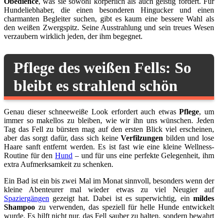
Obedience
, was sie sowohl körperlich als auch geistig fordert. Für
Hundeliebhaber, die einen besonderen Hingucker und einen
charmanten Begleiter suchen, gibt es kaum eine bessere Wahl als
den weißen Zwergspitz. Seine Ausstrahlung und sein treues Wesen
verzaubern wirklich jeden, der ihm begegnet.
Pflege des weißen Fells: So
bleibt es strahlend schön
Genau dieser schneeweiße Look erfordert auch etwas
Pflege
, um
immer so makellos zu bleiben, wie wir ihn uns wünschen. Jeden
Tag das Fell zu bürsten mag auf den ersten Blick viel erscheinen,
aber das sorgt dafür, dass sich keine
Verfilzungen
bilden und lose
Haare sanft entfernt werden. Es ist fast wie eine kleine Wellness-
Routine für den
Hund
– und für uns eine perfekte Gelegenheit, ihm
extra Aufmerksamkeit zu schenken.
Ein Bad ist ein bis zwei Mal im Monat sinnvoll, besonders wenn der
kleine Abenteurer mal wieder etwas zu viel Neugier auf
Spaziergängen
gezeigt hat. Dabei ist es superwichtig, ein
mildes
Shampoo
zu verwenden, das speziell für helle Hunde entwickelt
wurde. Es hilft nicht nur, das Fell sauber zu halten, sondern bewahrt