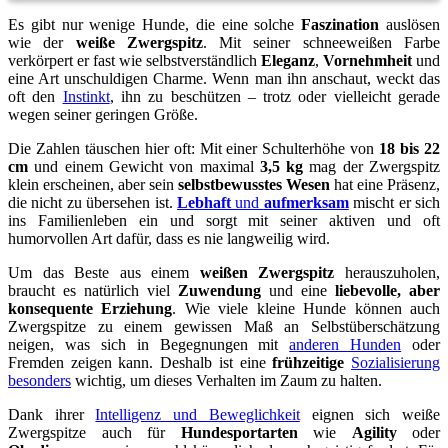
Es gibt nur wenige Hunde, die eine solche
Faszination
auslösen
wie der
weiße Zwergspitz
. Mit seiner schneeweißen Farbe
verkörpert er fast wie selbstverständlich
Eleganz
,
Vornehmheit
und
eine Art unschuldigen Charme. Wenn man ihn anschaut, weckt das
oft den
Instinkt
, ihn zu beschützen – trotz oder vielleicht gerade
wegen seiner geringen Größe.
Die Zahlen täuschen hier oft: Mit einer Schulterhöhe von
18 bis 22
cm
und einem Gewicht von maximal
3,5 kg
mag der Zwergspitz
klein erscheinen, aber sein
selbstbewusstes Wesen
hat eine Präsenz,
die nicht zu übersehen ist.
Lebhaft
und
aufmerksam
mischt er sich
ins Familienleben ein und sorgt mit seiner aktiven und oft
humorvollen Art dafür, dass es nie langweilig wird.
Um das Beste aus einem
weißen Zwergspitz
herauszuholen,
braucht es natürlich viel
Zuwendung
und eine
liebevolle, aber
konsequente Erziehung
. Wie viele kleine Hunde können auch
Zwergspitze zu einem gewissen Maß an Selbstüberschätzung
neigen, was sich in Begegnungen mit
anderen Hunden
oder
Fremden zeigen kann. Deshalb ist eine
frühzeitige
Sozialisierung
besonders
wichtig, um dieses Verhalten im Zaum zu halten.
Dank ihrer
Intelligenz und Beweglichkeit
eignen sich weiße
Zwergspitze auch für
Hundesportarten
wie
Agility
oder