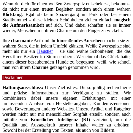
Wenn du dich für einen weißen Zwergspitz entscheidest, bekommst
du nicht nur einen treuen Begleiter, sondern auch einen wahren
Blickfang
. Egal ob beim Spaziergang im Park oder bei einem
Stadtbummel – diese kleinen Schönheiten ziehen einfach
magisch
die Aufmerksamkeit
auf sich. Und dabei schaffen sie es immer
wieder, Menschen mit ihrem Charme um den Finger zu wickeln.
Ihre
charmante Art
und ihr
hinreißendes Aussehen
machen sie zu
wahren Stars, die in jedem Umfeld glänzen. Weiße Zwergspitze sind
mehr als nur ein
Haustier
– sie sind wahre Schönheiten, die das
Herz ihrer Besitzer im Sturm erobern. Wer einmal das Glück hatte,
einem dieser bezaubernden Hunde zu begegnen, weiß, wie schnell
man von ihrem
Charme
gefangen genommen wird.
Disclaimer
Haftungsausschluss:
Unser Ziel ist es, Dir sorgfältig recherchierte
und präzise Informationen zur Verfügung zu stellen. Wir
kombinieren dabei unsere eigenen Erfahrungen mit einer
umfassenden Analyse von Herstellerangaben, Kundenrezensionen
sowie Bewertungen anderer Websites. Unsere Artikel und Ratgeber
werden nicht nur mit menschlicher Sorgfalt erstellt, sondern auch
mithilfe von
Künstlicher Intelligenz (KI)
verfeinert, um die
Qualität und Aussagekraft unserer Inhalte weiter zu erhöhen.
Sowohl bei der Erstellung von Texten, als auch von Bildern.