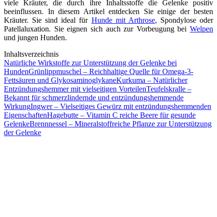
viele Kräuter, die durch ihre Inhaltsstoffe die Gelenke positiv
beeinflussen. In diesem Artikel entdecken Sie einige der besten
Kräuter. Sie sind ideal für
Hunde mit Arthrose
, Spondylose oder
Patellaluxation. Sie eignen sich auch zur Vorbeugung bei
Welpen
und jungen Hunden.
Inhaltsverzeichnis
Natürliche Wirkstoffe zur Unterstützung der Gelenke bei
Hunden
Grünlippmuschel – Reichhaltige Quelle für Omega-3-
Fettsäuren und Glykosaminoglykane
Kurkuma – Natürlicher
Entzündungshemmer mit vielseitigen Vorteilen
Teufelskralle –
Bekannt für schmerzlindernde und entzündungshemmende
Wirkung
Ingwer – Vielseitiges Gewürz mit entzündungshemmenden
Eigenschaften
Hagebutte – Vitamin C reiche Beere für gesunde
Gelenke
Brennnessel – Mineralstoffreiche Pflanze zur Unterstützung
der Gelenke