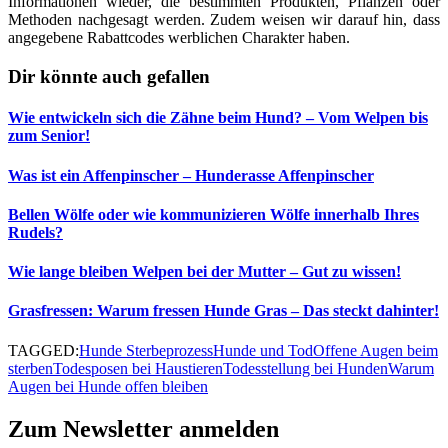
Informationen wieder, die bestimmten Produkten, Pflanzen oder
Methoden nachgesagt werden. Zudem weisen wir darauf hin, dass
angegebene Rabattcodes werblichen Charakter haben.
Dir könnte auch gefallen
Wie entwickeln sich die Zähne beim Hund? – Vom Welpen bis
zum Senior!
Was ist ein Affenpinscher – Hunderasse Affenpinscher
Bellen Wölfe oder wie kommunizieren Wölfe innerhalb Ihres
Rudels?
Wie lange bleiben Welpen bei der Mutter – Gut zu wissen!
Grasfressen: Warum fressen Hunde Gras – Das steckt dahinter!
TAGGED:
Hunde Sterbeprozess
Hunde und Tod
Offene Augen beim
sterben
Todesposen bei Haustieren
Todesstellung bei Hunden
Warum
Augen bei Hunde offen bleiben
Zum Newsletter anmelden