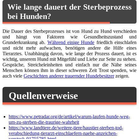
Wie lange dauert der Sterbeprozess
bei Hunden?
Die Dauer des Sterbeprozesses ist von Hund zu Hund verschieden
und hängt von Faktoren wie Gesundheitszustand und
Grunderkrankung ab.
Während einige Hunde
friedlich einschlafen
und nicht mehr aufwachen, benötigen andere die Hilfe eines
Tierarztes. Unabhängig davon, wie lange der Prozess dauert, ist es
wichtig, unserem Hund mit Mitgefühl und Liebe zur Seite zu stehen.
Gespräche, Streicheleinheiten und einfach nur die Nähe seines
Menschen können ihm in dieser schweren Zeit Trost spenden, wie
auch viele
Geschichten anderer trauernder Hundebesitzer
zeigen.
Quellenverweise
https://www.petradar.org/de/artikel/warum-laufen-hunde-weg-
um-zu-sterben-die-traurige-wahrheit
https://www.landtiere.de/weitere-tiere/haustier-sterben-tod-
verabschiedung-tierarzt-einschlaefern-naehe-anzeichen-
versteck-91755785.html