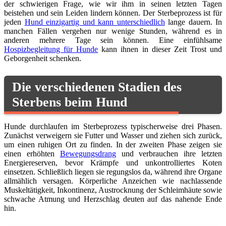
der schwierigen Frage, wie wir ihm in seinen letzten Tagen
beistehen und sein Leiden lindern können. Der Sterbeprozess ist für
jeden
Hund einzigartig und kann unterschiedlich
lange dauern. In
manchen Fällen vergehen nur wenige Stunden, während es in
anderen mehrere Tage sein können. Eine einfühlsame
Hospizbegleitung für Hunde
kann ihnen in dieser Zeit Trost und
Geborgenheit schenken.
Die verschiedenen Stadien des
Sterbens beim Hund
Hunde durchlaufen im Sterbeprozess typischerweise drei Phasen.
Zunächst verweigern sie Futter und Wasser und ziehen sich zurück,
um einen ruhigen Ort zu finden. In der zweiten Phase zeigen sie
einen erhöhten
Bewegungsdrang
und verbrauchen ihre letzten
Energiereserven, bevor Krämpfe und unkontrolliertes Koten
einsetzen. Schließlich liegen sie regungslos da, während ihre Organe
allmählich versagen. Körperliche Anzeichen wie nachlassende
Muskeltätigkeit, Inkontinenz, Austrocknung der Schleimhäute sowie
schwache Atmung und Herzschlag deuten auf das nahende Ende
hin.