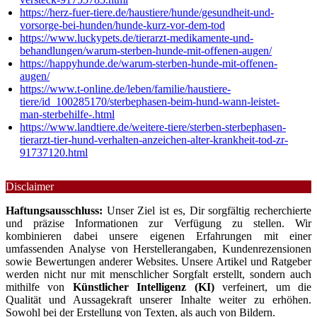
https://herz-fuer-tiere.de/haustiere/hunde/gesundheit-und-
vorsorge-bei-hunden/hunde-kurz-vor-dem-tod
https://www.luckypets.de/tierarzt-medikamente-und-
behandlungen/warum-sterben-hunde-mit-offenen-augen/
https://happyhunde.de/warum-sterben-hunde-mit-offenen-
augen/
https://www.t-online.de/leben/familie/haustiere-
tiere/id_100285170/sterbephasen-beim-hund-wann-leistet-
man-sterbehilfe-.html
https://www.landtiere.de/weitere-tiere/sterben-sterbephasen-
tierarzt-tier-hund-verhalten-anzeichen-alter-krankheit-tod-zr-
91737120.html
Disclaimer
Haftungsausschluss:
Unser Ziel ist es, Dir sorgfältig recherchierte
und präzise Informationen zur Verfügung zu stellen. Wir
kombinieren dabei unsere eigenen Erfahrungen mit einer
umfassenden Analyse von Herstellerangaben, Kundenrezensionen
sowie Bewertungen anderer Websites. Unsere Artikel und Ratgeber
werden nicht nur mit menschlicher Sorgfalt erstellt, sondern auch
mithilfe von
Künstlicher Intelligenz (KI)
verfeinert, um die
Qualität und Aussagekraft unserer Inhalte weiter zu erhöhen.
Sowohl bei der Erstellung von Texten, als auch von Bildern.