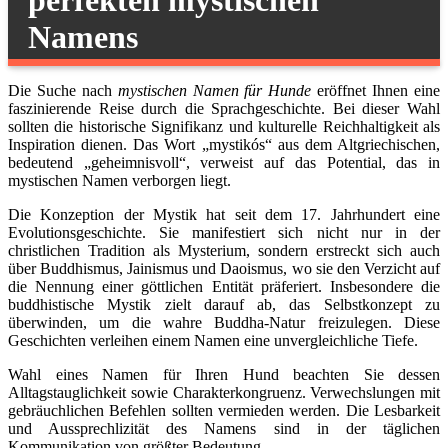
Namens
Die Suche nach
mystischen Namen für Hunde
eröffnet Ihnen eine
faszinierende Reise durch die Sprachgeschichte. Bei dieser Wahl
sollten die historische Signifikanz und kulturelle Reichhaltigkeit als
Inspiration dienen. Das Wort „mystikós“ aus dem Altgriechischen,
bedeutend „geheimnisvoll“, verweist auf das Potential, das in
mystischen Namen verborgen liegt.
Die Konzeption der Mystik hat seit dem 17. Jahrhundert eine
Evolutionsgeschichte. Sie manifestiert sich nicht nur in der
christlichen Tradition als Mysterium, sondern erstreckt sich auch
über Buddhismus, Jainismus und Daoismus, wo sie den Verzicht auf
die Nennung einer göttlichen Entität präferiert. Insbesondere die
buddhistische Mystik zielt darauf ab, das Selbstkonzept zu
überwinden, um die wahre Buddha-Natur freizulegen. Diese
Geschichten verleihen einem Namen eine unvergleichliche Tiefe.
Wahl eines Namen für Ihren Hund beachten Sie dessen
Alltagstauglichkeit sowie Charakterkongruenz. Verwechslungen mit
gebräuchlichen Befehlen sollten vermieden werden. Die Lesbarkeit
und Aussprechlizität des Namens sind in der täglichen
Kommunikation von größter Bedeutung.