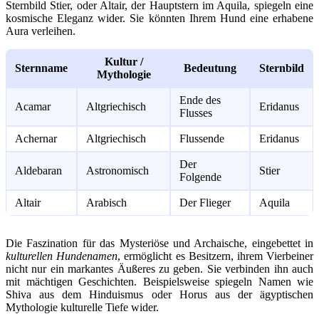
Sternbild Stier, oder Altair, der Hauptstern im Aquila, spiegeln eine
kosmische Eleganz wider. Sie könnten Ihrem Hund eine erhabene
Aura verleihen.
Kultur /
Sternname
Bedeutung
Sternbild
Mythologie
Ende des
Acamar
Altgriechisch
Eridanus
Flusses
Achernar
Altgriechisch
Flussende
Eridanus
Der
Aldebaran
Astronomisch
Stier
Folgende
Altair
Arabisch
Der Flieger
Aquila
Die Faszination für das Mysteriöse und Archaische, eingebettet in
kulturellen Hundenamen
, ermöglicht es Besitzern, ihrem Vierbeiner
nicht nur ein markantes Äußeres zu geben. Sie verbinden ihn auch
mit mächtigen Geschichten. Beispielsweise spiegeln Namen wie
Shiva aus dem Hinduismus oder Horus aus der ägyptischen
Mythologie kulturelle Tiefe wider.