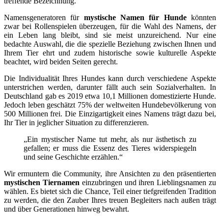
treffende Bezeichnung.
Namensgeneratoren für
mystische Namen für Hunde
könnten
zwar bei Rollenspielen überzeugen, für die Wahl des Namens, der
ein Leben lang bleibt, sind sie meist unzureichend. Nur eine
bedachte Auswahl, die die spezielle Beziehung zwischen Ihnen und
Ihrem Tier ehrt und zudem historische sowie kulturelle Aspekte
beachtet, wird beiden Seiten gerecht.
Die Individualität Ihres Hundes kann durch verschiedene Aspekte
unterstrichen werden, darunter fällt auch sein Sozialverhalten. In
Deutschland gab es 2019 etwa 10,1 Millionen domestizierte Hunde.
Jedoch leben geschätzt 75% der weltweiten Hundebevölkerung von
500 Millionen frei. Die Einzigartigkeit eines Namens trägt dazu bei,
Ihr Tier in jeglicher Situation zu differenzieren.
„Ein mystischer Name tut mehr, als nur ästhetisch zu
gefallen; er muss die Essenz des Tieres widerspiegeln
und seine Geschichte erzählen.“
Wir ermuntern die Community, ihre Ansichten zu den präsentierten
mystischen Tiernamen
einzubringen und ihren Lieblingsnamen zu
wählen. Es bietet sich die Chance, Teil einer tiefgreifenden Tradition
zu werden, die den Zauber Ihres treuen Begleiters nach außen trägt
und über Generationen hinweg bewahrt.