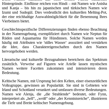
Hintergründe. Einflüsse reichen von Hindi – mit Namen wie Anisha
und Kanja – bis hin zu japanischen und türkischen Namen wie
Izumi und Sudegül. Dies verdeutlicht den kulturellen Melting-Pot,
der eine reichhaltige Auswahlmöglichkeit für die Benennung Ihres
Vierbeiners bietet.
Geschlechtsspezifische Differenzierungen finden ebenso Beachtung
in der Namensgebung, exemplifiziert durch Namen wie Neptun für
Rüden und Aquamarina für Hündinnen. Solche Namen werden
häufig mit Attributen wie ’stilles Wasser‘ assoziiert und verstärken
die Idee, dass Charaktereigenschaften durch den Namen
hervorgehoben werden.
Literarische und kulturelle Bezugnahmen bereichern das Spektrum
zusätzlich. Verweise auf Figuren wie Arielle lassen mystischen
Namen weitere Facetten zukommen und intensivieren deren
Bedeutung.
Keltische Namen, mit Ursprung bei den Kelten, einer eisenzeitlichen
Volksgruppe, gewinnen an Popularität. Sie sind in Gebieten wie
Irland und Schottland verankert und umfassen diverse Bedeutungen.
Namen wie Alenja, die „die Strahlende“ bedeutet, oder Fynn,
interpretiert als „hell“, „weiß“ oder „der Kenntnisreiche“, illustrieren
die Tiefe und Breite keltischer Namensgebung.