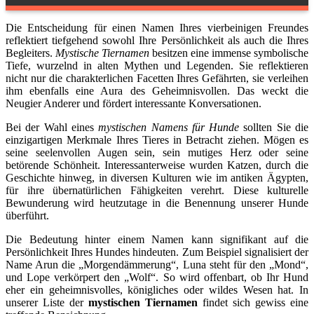
Die Entscheidung für einen Namen Ihres vierbeinigen Freundes
reflektiert tiefgehend sowohl Ihre Persönlichkeit als auch die Ihres
Begleiters.
Mystische Tiernamen
besitzen eine immense symbolische
Tiefe, wurzelnd in alten Mythen und Legenden. Sie reflektieren
nicht nur die charakterlichen Facetten Ihres Gefährten, sie verleihen
ihm ebenfalls eine Aura des Geheimnisvollen. Das weckt die
Neugier Anderer und fördert interessante Konversationen.
Bei der Wahl eines
mystischen Namens für Hunde
sollten Sie die
einzigartigen Merkmale Ihres Tieres in Betracht ziehen. Mögen es
seine seelenvollen Augen sein, sein mutiges Herz oder seine
betörende Schönheit. Interessanterweise wurden Katzen, durch die
Geschichte hinweg, in diversen Kulturen wie im antiken Ägypten,
für ihre übernatürlichen Fähigkeiten verehrt. Diese kulturelle
Bewunderung wird heutzutage in die Benennung unserer Hunde
überführt.
Die Bedeutung hinter einem Namen kann signifikant auf die
Persönlichkeit Ihres Hundes hindeuten. Zum Beispiel signalisiert der
Name Arun die „Morgendämmerung“, Luna steht für den „Mond“,
und Lope verkörpert den „Wolf“. So wird offenbart, ob Ihr Hund
eher ein geheimnisvolles, königliches oder wildes Wesen hat. In
unserer Liste der
mystischen Tiernamen
findet sich gewiss eine