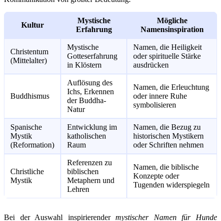
Mystische
Mögliche
Kultur
Erfahrung
Namensinspiration
Mystische
Namen, die Heiligkeit
Christentum
Gotteserfahrung
oder spirituelle Stärke
(Mittelalter)
in Klöstern
ausdrücken
Auflösung des
Namen, die Erleuchtung
Ichs, Erkennen
Buddhismus
oder innere Ruhe
der Buddha-
symbolisieren
Natur
Spanische
Entwicklung im
Namen, die Bezug zu
Mystik
katholischen
historischen Mystikern
(Reformation)
Raum
oder Schriften nehmen
Referenzen zu
Namen, die biblische
Christliche
biblischen
Konzepte oder
Mystik
Metaphern und
Tugenden widerspiegeln
Lehren
Bei der Auswahl inspirierender
mystischer Namen für Hunde