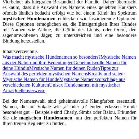
Vierbeiner als integralen Bestandteil der Familie. Daher überrascht
es kaum, dass die Auswahl des Namens eines geliebten Haustiers
oftmals ähnlich bedacht erfolgt wie bei einem Kind. Im Spektrum
mystischer Hundenamen
entdecken wir faszinierende Optionen.
Diese Optionen ermöglichen es, die Einzigartigkeit Ihres Hundes
mit Namen wie Aithne, die Göttin des Lichts, oder Orion, den
sagenumwobenen Jäger, zu unterstreichen und eine besondere
Bindung herzustellen.
Inhaltsverzeichnis
Was macht mystische Hundenamen so besonders?
Mystische Namen
aus der Natur und ihre Bedeutungen
Geheimnisvolle Namen für
deine Hündin
Mystische Namen für deinen Rüden
Tipps zur
Auswahl des perfekten mystischen Namens
Kreativ und selten:
Mystische Namen für Hunde
Mystische Namensvorschläge aus
verschiedenen Kulturen
Unisex Hundenamen mit mystischer
Aura
Quellenverweise
Bei der Namenswahl sind geheimnisvolle Klangfarben essenziell.
Namen, die auf Vokale wie ‚a‘ oder ‚o‘ enden, erfassen Hunde
besonders gut – Beispiele sind Charly, Simba oder Balou. Erkunden
Sie die
magischen Hundenamen
, um den perfekten Namen für
Ihren treuen Begleiter zu finden.