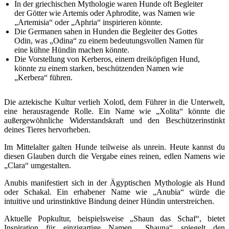
In der griechischen Mythologie waren Hunde oft Begleiter
der Götter wie Artemis oder Aphrodite, was Namen wie
„Artemisia“ oder „Aphria“ inspirieren könnte.
Die Germanen sahen in Hunden die Begleiter des Gottes
Odin, was „Odina“ zu einem bedeutungsvollen Namen für
eine kühne Hündin machen könnte.
Die Vorstellung von Kerberos, einem dreiköpfigen Hund,
könnte zu einem starken, beschützenden Namen wie
„Kerbera“ führen.
Die aztekische Kultur verlieh Xolotl, dem Führer in die Unterwelt,
eine herausragende Rolle. Ein Name wie „Xolita“ könnte die
außergewöhnliche Widerstandskraft und den Beschützerinstinkt
deines Tieres hervorheben.
Im Mittelalter galten Hunde teilweise als unrein. Heute kannst du
diesen Glauben durch die Vergabe eines reinen, edlen Namens wie
„Clara“ umgestalten.
Anubis manifestiert sich in der Ägyptischen Mythologie als Hund
oder Schakal. Ein erhabener Name wie „Anubia“ würde die
intuitive und urinstinktive Bindung deiner Hündin unterstreichen.
Aktuelle Popkultur, beispielsweise „Shaun das Schaf“, bietet
Inspiration für einzigartige Namen. „Shauna“ spiegelt den