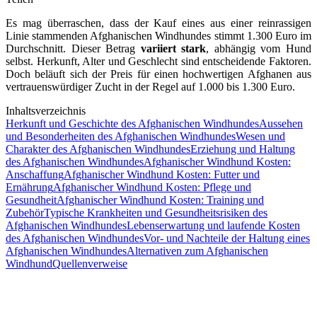
Es mag überraschen, dass der Kauf eines aus einer reinrassigen
Linie stammenden Afghanischen Windhundes stimmt 1.300 Euro im
Durchschnitt. Dieser Betrag
variiert stark
, abhängig vom Hund
selbst. Herkunft, Alter und Geschlecht sind entscheidende Faktoren.
Doch beläuft sich der Preis für einen hochwertigen Afghanen aus
vertrauenswürdiger Zucht in der Regel auf 1.000 bis 1.300 Euro.
Inhaltsverzeichnis
Herkunft und Geschichte des Afghanischen Windhundes
Aussehen
und Besonderheiten des Afghanischen Windhundes
Wesen und
Charakter des Afghanischen Windhundes
Erziehung und Haltung
des Afghanischen Windhundes
Afghanischer Windhund Kosten:
Anschaffung
Afghanischer Windhund Kosten: Futter und
Ernährung
Afghanischer Windhund Kosten: Pflege und
Gesundheit
Afghanischer Windhund Kosten: Training und
Zubehör
Typische Krankheiten und Gesundheitsrisiken des
Afghanischen Windhundes
Lebenserwartung und laufende Kosten
des Afghanischen Windhundes
Vor- und Nachteile der Haltung eines
Afghanischen Windhundes
Alternativen zum Afghanischen
Windhund
Quellenverweise