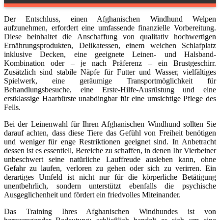
Der Entschluss, einen Afghanischen Windhund Welpen
aufzunehmen, erfordert eine umfassende finanzielle Vorbereitung.
Diese beinhaltet die Anschaffung von qualitativ hochwertigen
Ernährungsprodukten, Delikatessen, einem weichen Schlafplatz
inklusive Decken, eine geeignete Leinen- und Halsband-
Kombination oder – je nach Präferenz – ein Brustgeschirr.
Zusätzlich sind stabile Näpfe für Futter und Wasser, vielfältiges
Spielwerk, eine geräumige Transportmöglichkeit für
Behandlungsbesuche, eine Erste-Hilfe-Ausrüstung und eine
erstklassige Haarbürste unabdingbar für eine umsichtige Pflege des
Fells.
Bei der Leinenwahl für Ihren Afghanischen Windhund sollten Sie
darauf achten, dass diese Tiere das Gefühl von Freiheit benötigen
und weniger für enge Restriktionen geeignet sind. In Anbetracht
dessen ist es essentiell, Bereiche zu schaffen, in denen Ihr Vierbeiner
unbeschwert seine natürliche Lauffreude ausleben kann, ohne
Gefahr zu laufen, verloren zu gehen oder sich zu verirren. Ein
derartiges Umfeld ist nicht nur für die körperliche Betätigung
unentbehrlich, sondern unterstützt ebenfalls die psychische
Ausgeglichenheit und fördert ein friedvolles Miteinander.
Das Training Ihres Afghanischen Windhundes ist von