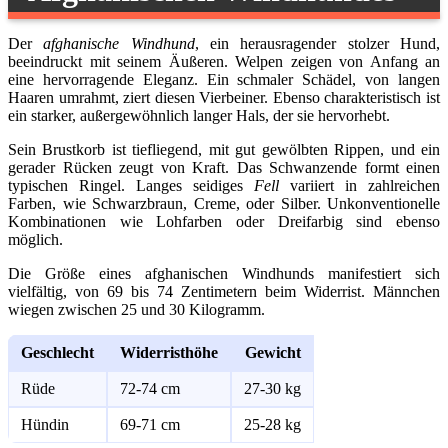
Der
afghanische Windhund
, ein herausragender stolzer Hund,
beeindruckt mit seinem Äußeren. Welpen zeigen von Anfang an
eine hervorragende Eleganz. Ein schmaler Schädel, von langen
Haaren umrahmt, ziert diesen Vierbeiner. Ebenso charakteristisch ist
ein starker, außergewöhnlich langer Hals, der sie hervorhebt.
Sein Brustkorb ist tiefliegend, mit gut gewölbten Rippen, und ein
gerader Rücken zeugt von Kraft. Das Schwanzende formt einen
typischen Ringel. Langes seidiges
Fell
variiert in zahlreichen
Farben, wie Schwarzbraun, Creme, oder Silber. Unkonventionelle
Kombinationen wie Lohfarben oder Dreifarbig sind ebenso
möglich.
Die Größe eines afghanischen Windhunds manifestiert sich
vielfältig, von 69 bis 74 Zentimetern beim Widerrist. Männchen
wiegen zwischen 25 und 30 Kilogramm.
Geschlecht
Widerristhöhe
Gewicht
Rüde
72-74 cm
27-30 kg
Hündin
69-71 cm
25-28 kg