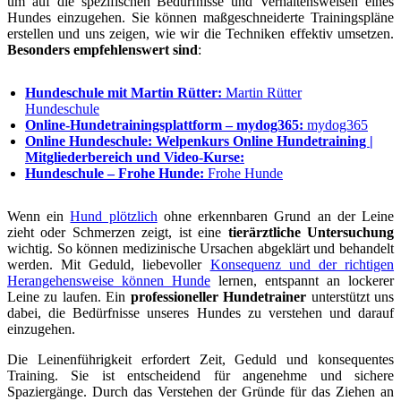
um auf die spezifischen Bedürfnisse und Verhaltensweisen eines
Hundes einzugehen. Sie können maßgeschneiderte Trainingspläne
erstellen und uns zeigen, wie wir die Techniken effektiv umsetzen.
Besonders empfehlenswert sind
:
Hundeschule mit Martin Rütter:
Martin Rütter
Hundeschule
Online-Hundetrainingsplattform – mydog365:
mydog365
Online Hundeschule: Welpenkurs Online Hundetraining |
Mitgliederbereich und Video-Kurse:
Hundeschule – Frohe Hunde:
Frohe Hunde
Wenn ein
Hund plötzlich
ohne erkennbaren Grund an der Leine
zieht oder Schmerzen zeigt, ist eine
tierärztliche Untersuchung
wichtig. So können medizinische Ursachen abgeklärt und behandelt
werden. Mit Geduld, liebevoller
Konsequenz und der richtigen
Herangehensweise können Hunde
lernen, entspannt an lockerer
Leine zu laufen. Ein
professioneller Hundetrainer
unterstützt uns
dabei, die Bedürfnisse unseres Hundes zu verstehen und darauf
einzugehen.
Die Leinenführigkeit erfordert Zeit, Geduld und konsequentes
Training. Sie ist entscheidend für angenehme und sichere
Spaziergänge. Durch das Verstehen der Gründe für das Ziehen an