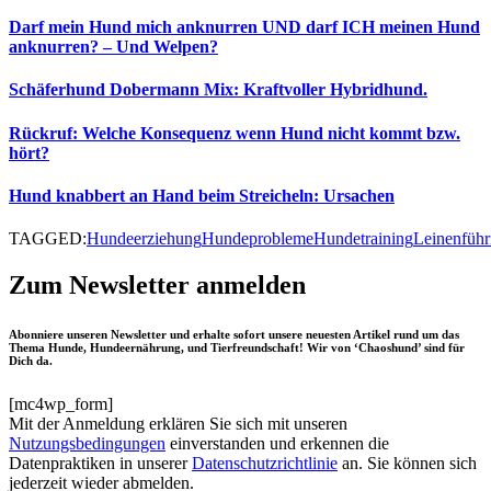
Darf mein Hund mich anknurren UND darf ICH meinen Hund
anknurren? – Und Welpen?
Schäferhund Dobermann Mix: Kraftvoller Hybridhund.
Rückruf: Welche Konsequenz wenn Hund nicht kommt bzw.
hört?
Hund knabbert an Hand beim Streicheln: Ursachen
TAGGED:
Hundeerziehung
Hundeprobleme
Hundetraining
Leinenführ
Zum Newsletter anmelden
Abonniere unseren Newsletter und erhalte sofort unsere neuesten Artikel rund um das
Thema Hunde, Hundeernährung, und Tierfreundschaft! Wir von ‘Chaoshund’ sind für
Dich da.
[mc4wp_form]
Mit der Anmeldung erklären Sie sich mit unseren
Nutzungsbedingungen
einverstanden und erkennen die
Datenpraktiken in unserer
Datenschutzrichtlinie
an. Sie können sich
jederzeit wieder abmelden.