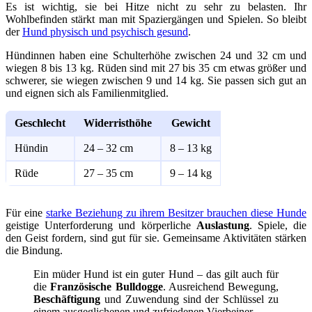
Es ist wichtig, sie bei Hitze nicht zu sehr zu belasten. Ihr
Wohlbefinden stärkt man mit Spaziergängen und Spielen. So bleibt
der
Hund physisch und psychisch gesund
.
Hündinnen haben eine Schulterhöhe zwischen 24 und 32 cm und
wiegen 8 bis 13 kg. Rüden sind mit 27 bis 35 cm etwas größer und
schwerer, sie wiegen zwischen 9 und 14 kg. Sie passen sich gut an
und eignen sich als Familienmitglied.
Geschlecht
Widerristhöhe
Gewicht
Hündin
24 – 32 cm
8 – 13 kg
Rüde
27 – 35 cm
9 – 14 kg
Für eine
starke Beziehung zu ihrem Besitzer brauchen diese Hunde
geistige Unterforderung und körperliche
Auslastung
. Spiele, die
den Geist fordern, sind gut für sie. Gemeinsame Aktivitäten stärken
die Bindung.
Ein müder Hund ist ein guter Hund – das gilt auch für
die
Französische Bulldogge
. Ausreichend Bewegung,
Beschäftigung
und Zuwendung sind der Schlüssel zu
einem ausgeglichenen und zufriedenen Vierbeiner.