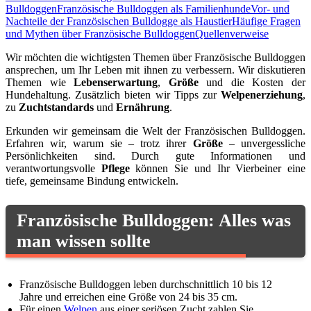
Bulldoggen
Französische Bulldoggen als Familienhunde
Vor- und
Nachteile der Französischen Bulldogge als Haustier
Häufige Fragen
und Mythen über Französische Bulldoggen
Quellenverweise
Wir möchten die wichtigsten Themen über Französische Bulldoggen
ansprechen, um Ihr Leben mit ihnen zu verbessern. Wir diskutieren
Themen wie
Lebenserwartung
,
Größe
und die Kosten der
Hundehaltung. Zusätzlich bieten wir Tipps zur
Welpenerziehung
,
zu
Zuchtstandards
und
Ernährung
.
Erkunden wir gemeinsam die Welt der Französischen Bulldoggen.
Erfahren wir, warum sie – trotz ihrer
Größe
– unvergessliche
Persönlichkeiten sind. Durch gute Informationen und
verantwortungsvolle
Pflege
können Sie und Ihr Vierbeiner eine
tiefe, gemeinsame Bindung entwickeln.
Französische Bulldoggen: Alles was
man wissen sollte
Französische Bulldoggen leben durchschnittlich 10 bis 12
Jahre und erreichen eine Größe von 24 bis 35 cm.
Für einen
Welpen
aus einer seriösen Zucht zahlen Sie