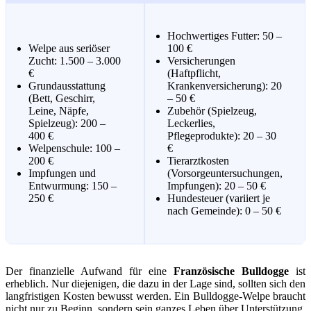
Hochwertiges Futter: 50 –
Welpe aus seriöser
100 €
Zucht: 1.500 – 3.000
Versicherungen
€
(Haftpflicht,
Grundausstattung
Krankenversicherung): 20
(Bett, Geschirr,
– 50 €
Leine, Näpfe,
Zubehör (Spielzeug,
Spielzeug): 200 –
Leckerlies,
400 €
Pflegeprodukte): 20 – 30
Welpenschule: 100 –
€
200 €
Tierarztkosten
Impfungen und
(Vorsorgeuntersuchungen,
Entwurmung: 150 –
Impfungen): 20 – 50 €
250 €
Hundesteuer (variiert je
nach Gemeinde): 0 – 50 €
Der finanzielle Aufwand für eine
Französische Bulldogge
ist
erheblich. Nur diejenigen, die dazu in der Lage sind, sollten sich den
langfristigen Kosten bewusst werden. Ein Bulldogge-Welpe braucht
nicht nur zu Beginn, sondern sein ganzes Leben über Unterstützung.