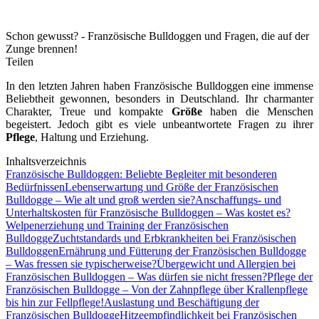
Schon gewusst? - Französische Bulldoggen und Fragen, die auf der
Zunge brennen!
Teilen
In den letzten Jahren haben Französische Bulldoggen eine immense
Beliebtheit gewonnen, besonders in Deutschland. Ihr charmanter
Charakter, Treue und kompakte
Größe
haben die Menschen
begeistert. Jedoch gibt es viele unbeantwortete Fragen zu ihrer
Pflege
, Haltung und Erziehung.
Inhaltsverzeichnis
Französische Bulldoggen: Beliebte Begleiter mit besonderen
Bedürfnissen
Lebenserwartung und Größe der Französischen
Bulldogge – Wie alt und groß werden sie?
Anschaffungs- und
Unterhaltskosten für Französische Bulldoggen – Was kostet es?
Welpenerziehung und Training der Französischen
Bulldogge
Zuchtstandards und Erbkrankheiten bei Französischen
Bulldoggen
Ernährung und Fütterung der Französischen Bulldogge
– Was fressen sie typischerweise?
Übergewicht und Allergien bei
Französischen Bulldoggen – Was dürfen sie nicht fressen?
Pflege der
Französischen Bulldogge – Von der Zahnpflege über Krallenpflege
bis hin zur Fellpflege!
Auslastung und Beschäftigung der
Französischen Bulldogge
Hitzeempfindlichkeit bei Französischen