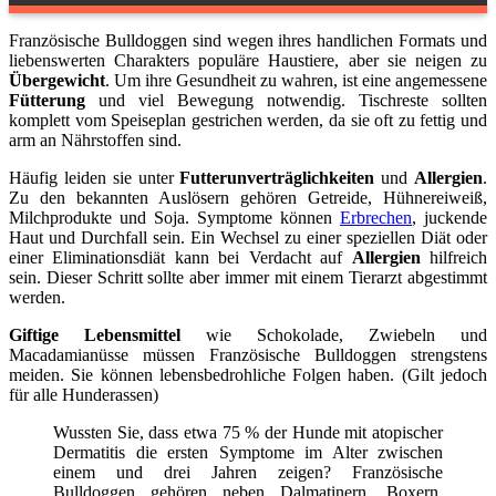
Französische Bulldoggen sind wegen ihres handlichen Formats und
liebenswerten Charakters populäre Haustiere, aber sie neigen zu
Übergewicht
. Um ihre Gesundheit zu wahren, ist eine angemessene
Fütterung
und viel Bewegung notwendig. Tischreste sollten
komplett vom Speiseplan gestrichen werden, da sie oft zu fettig und
arm an Nährstoffen sind.
Häufig leiden sie unter
Futterunverträglichkeiten
und
Allergien
.
Zu den bekannten Auslösern gehören Getreide, Hühnereiweiß,
Milchprodukte und Soja. Symptome können
Erbrechen
, juckende
Haut und Durchfall sein. Ein Wechsel zu einer speziellen Diät oder
einer Eliminationsdiät kann bei Verdacht auf
Allergien
hilfreich
sein. Dieser Schritt sollte aber immer mit einem Tierarzt abgestimmt
werden.
Giftige Lebensmittel
wie Schokolade, Zwiebeln und
Macadamianüsse müssen Französische Bulldoggen strengstens
meiden. Sie können lebensbedrohliche Folgen haben. (Gilt jedoch
für alle Hunderassen)
Wussten Sie, dass etwa 75 % der Hunde mit atopischer
Dermatitis die ersten Symptome im Alter zwischen
einem und drei Jahren zeigen? Französische
Bulldoggen gehören neben Dalmatinern, Boxern,