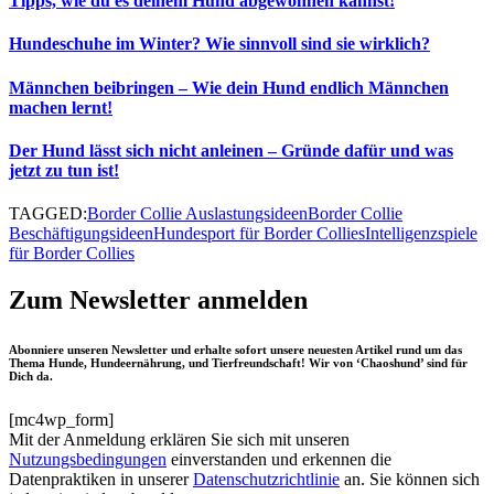
Tipps, wie du es deinem Hund abgewöhnen kannst!
Hundeschuhe im Winter? Wie sinnvoll sind sie wirklich?
Männchen beibringen – Wie dein Hund endlich Männchen
machen lernt!
Der Hund lässt sich nicht anleinen – Gründe dafür und was
jetzt zu tun ist!
TAGGED:
Border Collie Auslastungsideen
Border Collie
Beschäftigungsideen
Hundesport für Border Collies
Intelligenzspiele
für Border Collies
Zum Newsletter anmelden
Abonniere unseren Newsletter und erhalte sofort unsere neuesten Artikel rund um das
Thema Hunde, Hundeernährung, und Tierfreundschaft! Wir von ‘Chaoshund’ sind für
Dich da.
[mc4wp_form]
Mit der Anmeldung erklären Sie sich mit unseren
Nutzungsbedingungen
einverstanden und erkennen die
Datenpraktiken in unserer
Datenschutzrichtlinie
an. Sie können sich