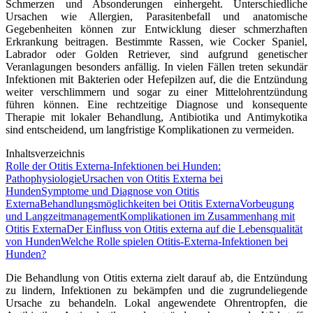
Schmerzen und Absonderungen einhergeht. Unterschiedliche
Ursachen wie Allergien, Parasitenbefall und anatomische
Gegebenheiten können zur Entwicklung dieser schmerzhaften
Erkrankung beitragen. Bestimmte Rassen, wie Cocker Spaniel,
Labrador oder Golden Retriever, sind aufgrund genetischer
Veranlagungen besonders anfällig. In vielen Fällen treten sekundär
Infektionen mit Bakterien oder Hefepilzen auf, die die Entzündung
weiter verschlimmern und sogar zu einer Mittelohrentzündung
führen können. Eine rechtzeitige Diagnose und konsequente
Therapie mit lokaler Behandlung, Antibiotika und Antimykotika
sind entscheidend, um langfristige Komplikationen zu vermeiden.
Inhaltsverzeichnis
Rolle der Otitis Externa-Infektionen bei Hunden:
Pathophysiologie
Ursachen von Otitis Externa bei
Hunden
Symptome und Diagnose von Otitis
Externa
Behandlungsmöglichkeiten bei Otitis Externa
Vorbeugung
und Langzeitmanagement
Komplikationen im Zusammenhang mit
Otitis Externa
Der Einfluss von Otitis externa auf die Lebensqualität
von Hunden
Welche Rolle spielen Otitis-Externa-Infektionen bei
Hunden?
Die Behandlung von Otitis externa zielt darauf ab, die Entzündung
zu lindern, Infektionen zu bekämpfen und die zugrundeliegende
Ursache zu behandeln. Lokal angewendete Ohrentropfen, die