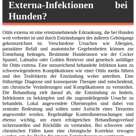
Externa-Infektionen bei
Hunden?
Otitis externa ist eine ernstzunehmende Erkrankung, die bei Hunden
weit verbreitet ist und durch Entzündungen des äußeren Gehörgangs
gekennzeichnet ist. Verschiedene Ursachen wie Allergien,
parasitärer Befall und anatomische Gegebenheiten können zur
Entstehung beitragen. Bestimmte Hunderassen wie der Cocker
Spaniel, Labrador oder Golden Retriever sind genetisch anfälliger
für Otitis externa. Eine unzureichend behandelte Infektion kann zu
schwerwiegenderen Komplikationen wie einer Otitis media führen
und den Teufelskreis der Entzündung weiter antreiben. Eine
frühzeitige Diagnose und konsequente Therapie sind entscheidend,
um chronische Veränderungen und Komplikationen zu vermeiden.
Die Behandlung zielt darauf ab, die Entzündung zu lindern,
Infektionen zu bekämpfen und die zugrundeliegende Ursache zu
behandeln. Lokal angewendete Ohrentropfen sind dabei von
zentraler Bedeutung und sollten unter Aufsicht eines Tierarztes
angewendet werden. Regelmäßige Kontrolluntersuchungen sind
ebenso wichtig, um einen erfolgreichen Behandlungsverlauf
sicherzustellen und Rückfälle zu vermeiden. Bei schweren oder
chronischen Fällen kann eine chirurgische Korrektur erwogen