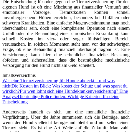
Die Entscheidung für oder gegen eine Tierarztversicherung für den
eigenen Hund ist oft eine Mischung aus finanzieller Vernunft und
emotionaler Vorsorge. Tierarztkosten können schnell
unvorhergesehene Höhen erreichen, besonders bei Unfällen oder
schweren Krankheiten. Eine einfache Magenverstimmung mag noch
überschaubar sein, doch eine komplizierte Operation nach einem
Unfall oder die Behandlung einer chronischen Erkrankung kann
schnell Kosten im vier- oder sogar fünfstelligen Bereich
verursachen. In solchen Momenten steht man vor der schwierigen
Frage, ob eine Behandlung finanziell überhaupt tragbar ist. Eine
Versicherung kann hier eine erhebliche finanzielle Belastung
abfedern und sicherstellen, dass die bestmögliche medizinische
Versorgung für den Hund nicht am Geld scheitert.
Inhaltsverzeichnis
Was eine Tierarztversicherung für Hunde abdeckt – und was
nicht
Die Kosten im Blick: Was kostet der Schutz und was sparst du
wirklich?
Für wen lohnt sich eine Hundekrankenversicherung? Eine
Analyse
Die richtige Police finden: Wichtige Kriterien für deine
Entscheidung
Andererseits handelt es sich um eine monatliche finanzielle
Verpflichtung. Über die Jahre summieren sich die Beiträge, auch
wenn der Hund vielleicht kerngesund bleibt und nur selten einen
Tierarzt sieht. Es ist eine Art Wette auf die Zukunft: Man zahlt