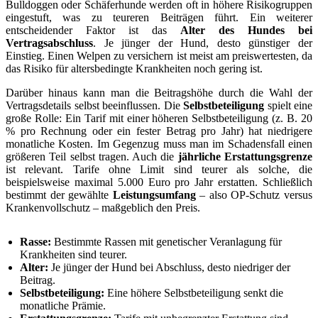
Bulldoggen oder Schäferhunde werden oft in höhere Risikogruppen
eingestuft, was zu teureren Beiträgen führt. Ein weiterer
entscheidender Faktor ist das
Alter des Hundes bei
Vertragsabschluss
. Je jünger der Hund, desto günstiger der
Einstieg. Einen Welpen zu versichern ist meist am preiswertesten, da
das Risiko für altersbedingte Krankheiten noch gering ist.
Darüber hinaus kann man die Beitragshöhe durch die Wahl der
Vertragsdetails selbst beeinflussen. Die
Selbstbeteiligung
spielt eine
große Rolle: Ein Tarif mit einer höheren Selbstbeteiligung (z. B. 20
% pro Rechnung oder ein fester Betrag pro Jahr) hat niedrigere
monatliche Kosten. Im Gegenzug muss man im Schadensfall einen
größeren Teil selbst tragen. Auch die
jährliche Erstattungsgrenze
ist relevant. Tarife ohne Limit sind teurer als solche, die
beispielsweise maximal 5.000 Euro pro Jahr erstatten. Schließlich
bestimmt der gewählte
Leistungsumfang
– also OP-Schutz versus
Krankenvollschutz – maßgeblich den Preis.
Rasse:
Bestimmte Rassen mit genetischer Veranlagung für
Krankheiten sind teurer.
Alter:
Je jünger der Hund bei Abschluss, desto niedriger der
Beitrag.
Selbstbeteiligung:
Eine höhere Selbstbeteiligung senkt die
monatliche Prämie.