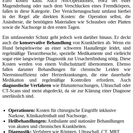
Euro kosten kann. Auch Not-Operationen, etwa bei einer
Magendrehung oder nach dem Verschlucken eines Fremdkörpers,
fallen in diese Kategorie. Der Versicherungsschutz umfasst hierbei
in der Regel alle direkten Kosten: die Operation selbst, die
Anästhesie, die benötigten Materialien wie Schrauben oder Platten
sowie die Nachsorge in den ersten Tagen.
Ein umfassender Schutz geht jedoch weit darüber hinaus. Er deckt
auch die
konservative Behandlung
von Krankheiten ab. Wenn ein
Hund beispielsweise an einer schweren Hautallergie leidet, sind
regelmäßige Tierarztbesuche, spezielle Medikamente und vielleicht
sogar eine langwierige Diagnostik zur Ursachenfindung nötig. Diese
Kosten werden von einem Vollschutztarif übernommen. Ebenso
fallen darunter Behandlungen für chronische Leiden wie
Niereninsuffizienz oder Herzerkrankungen, die eine dauerhafte
Medikation und regelmäßige Kontrollen erfordern. Auch
diagnostische Verfahren
wie Blutuntersuchungen, Ultraschall oder
CT-Scans sind meist abgedeckt, da sie zur Klärung einer Diagnose
unerlässlich sind.
Operationen:
Kosten für chirurgische Eingriffe inklusive
Narkose, Klinikaufenthalt und Nachsorge.
Heilbehandlungen:
Ambulante und stationäre Behandlungen
von akuten und chronischen Krankheiten.
Diagnostik:
Verfahren wie Röntgen, Ultraschall, CT, MRT