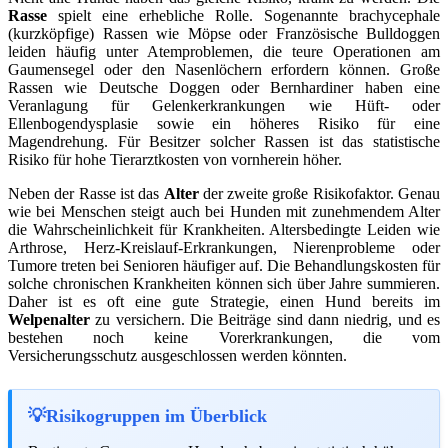
Rasse
spielt eine erhebliche Rolle. Sogenannte brachycephale
(kurzköpfige) Rassen wie Möpse oder Französische Bulldoggen
leiden häufig unter Atemproblemen, die teure Operationen am
Gaumensegel oder den Nasenlöchern erfordern können. Große
Rassen wie Deutsche Doggen oder Bernhardiner haben eine
Veranlagung für Gelenkerkrankungen wie Hüft- oder
Ellenbogendysplasie sowie ein höheres Risiko für eine
Magendrehung. Für Besitzer solcher Rassen ist das statistische
Risiko für hohe Tierarztkosten von vornherein höher.
Neben der Rasse ist das
Alter
der zweite große Risikofaktor. Genau
wie bei Menschen steigt auch bei Hunden mit zunehmendem Alter
die Wahrscheinlichkeit für Krankheiten. Altersbedingte Leiden wie
Arthrose, Herz-Kreislauf-Erkrankungen, Nierenprobleme oder
Tumore treten bei Senioren häufiger auf. Die Behandlungskosten für
solche chronischen Krankheiten können sich über Jahre summieren.
Daher ist es oft eine gute Strategie, einen Hund bereits im
Welpenalter
zu versichern. Die Beiträge sind dann niedrig, und es
bestehen noch keine Vorerkrankungen, die vom
Versicherungsschutz ausgeschlossen werden könnten.
Risikogruppen im Überblick