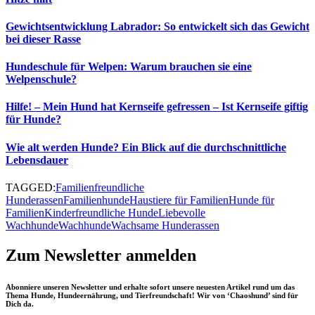
Gewichtsentwicklung Labrador: So entwickelt sich das Gewicht
bei dieser Rasse
Hundeschule für Welpen: Warum brauchen sie eine
Welpenschule?
Hilfe! – Mein Hund hat Kernseife gefressen – Ist Kernseife giftig
für Hunde?
Wie alt werden Hunde? Ein Blick auf die durchschnittliche
Lebensdauer
TAGGED:
Familienfreundliche
Hunderassen
Familienhunde
Haustiere für Familien
Hunde für
Familien
Kinderfreundliche Hunde
Liebevolle
Wachhunde
Wachhunde
Wachsame Hunderassen
Zum Newsletter anmelden
Abonniere unseren Newsletter und erhalte sofort unsere neuesten Artikel rund um das
Thema Hunde, Hundeernährung, und Tierfreundschaft! Wir von ‘Chaoshund’ sind für
Dich da.