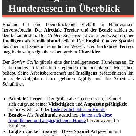
Hunderassen im Überblick
England hat eine beeindruckende Vielfalt an Hunderassen
hervorgebracht. Der
Airedale Terrier
und der
Beagle
zählen zu
den bekanntesten. Der
Golden Retriever
ist vor allem wegen seiner
Intelligenz
als
Familienhund
beliebt. Der
English Cocker Spaniel
fasziniert mit seinem freundlichen Wesen. Der
Yorkshire Terrier
mag klein sein, zeigt aber einen großen
Charakter
.
Der
Border Collie
gilt als eine der intelligentesten Hunderassen. Er
ist besonders in ländlichen Gegenden und bei aktiven Menschen
beliebt. Seine Arbeitsbereitschaft und
Intelligenz
prädestinieren ihn
für viele Aufgaben. Dazu gehören
Agility
und die Arbeit als
Schafhüter.
Airedale Terrier
– Der größte aller Terrierrassen, befindet
sich aufgrund seiner
Vielseitigkeit
und
Anpassungsfähigkeit
immer wieder auf der
Liste der beliebtesten Hunde
.
Beagle
– Als
Jagdhunde
gezüchtet,
eignen sich diese
freundlichen und ausgeglichenen Hunde
hervorragend für
Familien.
English Cocker Spaniel
– Diese
Spaniel
-Art gewinnt mit