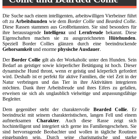
Die Suche nach einem intelligenten, arbeitswilligen Vierbeiner führt
oft zu
Arbeitshunden
wie dem
Border Collie
und
Bearded Collie
.
Diese Rassen stammen aus Großbritannien. Sie sind besonders für
ihre herausragende
Intelligenz
und
Lernfreude
bekannt. Diese
Eigenschaften machen sie zu ausgezeichneten
Hütehunden
.
Speziell Border Collies glänzen durch eine beeindruckende
Gehorsamkeit
und enorme
physische Ausdauer
.
Der
Border Collie
gilt als der Workaholic unter den Hunden. Sein
Bedarf an geistiger sowie körperlicher Betätigung ist hoch. Dieser
dynamische Hund thront, wenn er geistig und körperlich gefordert
wird. Deshalb ist er perfekt für aktive Familien, die viel Zeit in der
Natur verbringen und das Tier in ihre Aktivitäten integrieren
möchten. Dank ihrer Arbeitsfreude und ihres Eifers zu gefallen,
erweisen sie sich als unglaublich vielseitige und anpassungsfähige
Begleiter.
Dem gegenüber steht der charaktervolle
Bearded Collie
. Er
beeindruckt mit seinem charakteristischen, langen Fell und einem
aufmerksamen
Charakter
. Auch diese Rasse zeigt sich
hochintelligent und integriert sich gerne ins Familiengeschehen. Sie
sind hervorragende Beobachter und wollen in tägliche Routinen
eingebunden sein. Durch seine charismatische und starke