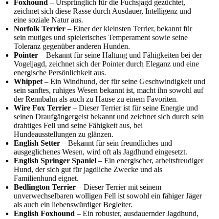
Foxhound
– Ursprünglich für die Fuchsjagd gezüchtet,
zeichnet sich diese Rasse durch Ausdauer, Intelligenz und
eine soziale Natur aus.
Norfolk Terrier
– Einer der kleinsten Terrier, bekannt für
sein mutiges und spielerisches Temperament sowie seine
Toleranz gegenüber anderen Hunden.
Pointer
– Bekannt für seine Haltung und Fähigkeiten bei der
Vogeljagd, zeichnet sich der Pointer durch Eleganz und eine
energische Persönlichkeit aus.
Whippet
– Ein Windhund, der für seine Geschwindigkeit und
sein sanftes, ruhiges Wesen bekannt ist, macht ihn sowohl auf
der Rennbahn als auch zu Hause zu einem Favoriten.
Wire Fox Terrier
– Dieser Terrier ist für seine Energie und
seinen Draufgängergeist bekannt und zeichnet sich durch sein
drahtiges Fell und seine Fähigkeit aus, bei
Hundeausstellungen zu glänzen.
English Setter
– Bekannt für sein freundliches und
ausgeglichenes Wesen, wird oft als Jagdhund eingesetzt.
English Springer Spaniel
– Ein energischer, arbeitsfreudiger
Hund, der sich gut für jagdliche Zwecke und als
Familienhund eignet.
Bedlington Terrier
– Dieser Terrier mit seinem
unverwechselbaren wolligen Fell ist sowohl ein fähiger Jäger
als auch ein liebenswürdiger Begleiter.
English Foxhound
– Ein robuster, ausdauernder Jagdhund,