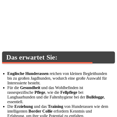
Das erwartet Sie:
Englische Hunderassen
reichen von kleinen Begleithunden
bis zu großen Jagdhunden, wodurch eine große Auswahl für
Interessierte besteht.
Für die
Gesundheit
und das Wohlbefinden ist
rassespezifische
Pflege
, wie die
Fellpflege
bei
Langhaarhunden und die Faltenhygiene bei der
Bulldogge
,
essentiell.
Die
Erziehung
und das
Training
von Hunderassen wie dem
intelligenten
Border Collie
erfordern Kenntnis und
Erfahrung, um ihre volle Potential zu entfalten.