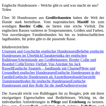
Englische Hunderassen – Welche gibt es und was macht sie aus?
Teilen
Über 30 Hunderassen aus
Großbritannien
haben die Welt der
Hunde stark beeinflusst. Vom majestätischen
Mastiff
bis zum
wendigen
Border Collie
, sie bieten eine reiche Vielfalt. Die
englischen Rassen variieren in Temperamenten, Größen und Farben.
Von zuverlässigen Familienhunden bis hin zu leidenschaftlichen
Jagdhunden, für jeden gibt es die passende Rasse.
Inhaltsverzeichnis
Ursprung und Geschichte englischer Hunderassen
Beliebte englische
Hunderassen im Überblick
Charakteristika der englischen
Bulldogge
Arbeitshunde aus Großbritannien: Border Collie und
Bearded Collie
Terrier-Vielfalt: Von Airedale bis Jack
Russell
Englische Spaniels – Jagdhunde mit Charme
Pflege und
Gesundheit englischer Hunderassen
Englische Hunderassen in der
Familie
Englische Hunderassen als Ausstellungshunde
Spezielle
Trainingsmethoden für englische Hunderassen
Englische
Hunderassen und ihre Rolle für die Jagd
Quellenverweise
Die Auswahl reicht von Bulldoggen bis zu Beagles, jede mit ihren
einzigartigen Eigenschaften und Bedürfnissen. Wichtig ist, die
individuellen Anforderungen in
Pflege
und
Erziehung
zu kennen.