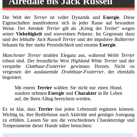
Airedale bis Jack Russell
Die Welt der
Terrier
ist voller Dynamik und
Energie
. Diese
Eigenschaften manifestieren sich in jeder Rasse auf besondere
Weise. Der
Airedale Terrier
gilt als „König der Terrier“ wegen
seiner
Vielseitigkeit
und souveränen Präsenz. Im Gegensatz dazu
sind der lebhafte
Jack Russell Terrier
und der impulsive
Bullterrier
bekannt für ihre starke Persönlichkeit und enorme
Energie
.
Manchester Terrier
strahlen Eleganz aus, während
Welsh Terrier
robust sind. Der freundliche
West Highland White Terrier
und der
verspielte
Glatthaar-Foxterrier
gewinnen Herzen. Nicht zu
vergessen der ausdauernde
Drahthaar-Foxterrier
, der ebenfalls
begeistert.
Mit einem
Terrier
wählen Sie nicht nur einen Hund,
sondern nehmen
Energie
und
Charakter
in Ihr Leben
auf, die Ihren Alltag bereichern werden.
Es ist klar, dass
Terrier
fast jeden Lebensstil ergänzen können.
Wichtig ist, ihre Bedürfnisse nach Aktivität und geistiger Anregung
zu erfüllen. Lassen Sie uns die verschiedenen Charakterzüge und
Temperamente dieser Hunde näher betrachten: