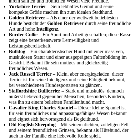
ihrem sanften und fröhlichen Wesen viele Freunde.
Yorkshire Terrier
– Sein lebhaftes Gemüt und seine
kompakte Größe machen ihn zum idealen Stadthund.
Golden Retriever
– Als einer der weltweit beliebtesten
Hunde besticht der
Golden Retriever
durch seine freundliche
Art und hohe
Intelligenz
.
Border Collie
– Für Sport und Arbeit geschaffen; diese Rasse
zeigt eine bemerkenswerte Lernwilligkeit und
Leistungsbereitschaft.
Bulldog
– Ein charakteristischer Hund mit einer massiven,
muskulösen Statur und einer ausgeprägten Faltenbildung im
Gesicht. Bekannt für sein mutiges und gleichzeitig
freundliches Wesen.
Jack Russell Terrier
– Klein, aber energiegeladen, dieser
Terrier ist für seine Intelligenz und seine Fähigkeit bekannt,
bei verschiedenen Hundesportarten zu glänzen.
Staffordshire Bullterrier
– Stark und muskulös, dennoch
äußerst liebevoll gegenüber Menschen, besonders Kindern,
was ihn zu einem beliebten Familienhund macht.
Cavalier King Charles Spaniel
– Dieser kleine Spaniel ist
für sein freundliches und anpassungsfähiges Wesen bekannt
und eignet sich hervorragend als Begleithund.
Old English Sheepdog
– Mit seinem dichten, zotteligen Fell
und seinem freundlichen Grinsen, bekannt als Hütehund, der
auch in der Familie eine liebevolle Rolle spielt.