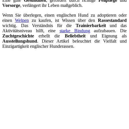
Eine gute
Gesundheit
, gefördert durch richtige
Fellpflege
und
Vorsorge
, verlängert ihr Leben maßgeblich.
Wenn Sie überlegen, einen englischen Hund zu adoptieren oder
einen
Welpen
zu kaufen, ist Wissen über den
Rassestandard
wichtig. Das Verständnis für die
Trainierbarkeit
und das
Aktivitätsniveau hilft, eine
starke Bindung
aufzubauen. Die
Zuchtgeschichte
erhellt die
Beliebtheit
und Eignung als
Ausstellungshund
. Dieser Artikel beleuchtet die Vielfalt und
Einzigartigkeit englischer Hunderassen.