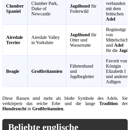
Clumber Park,
verbunden
Clumber
Jagdhund
für
Duke of
mit dem
Spaniel
Federwild
Newcastle
britischen
Adel
Begünstigt
Jagdhund
für
von
Airedale
Airedale Valley
Otter und
Mittelschicht
Terrier
in Yorkshire
Wasserratte
und
Adel
für die
Jagd
Favorit von
Fährtenhund
Königin
Beagle
Großbritannien
und
Elizabeth I
Jagdbegleiter
und anderen
Adligen
Diese Rassen sind mehr als bloße Symbole des Adels. Sie
verkörpern das reiche Erbe und die lange
Tradition
der
Hundezucht
in
Großbritannien
.
Beliebte englische