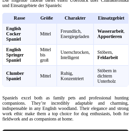
Die folgende Tabelle bietet einen Überblick über Charakteristika
und Einsatzgebiete der Spaniels:
Rasse
Größe
Charakter
Einsatzgebiet
English
Freundlich,
Wasserarbeit
,
Cocker
Mittel
Energiegeladen
Apportieren
Spaniel
English
Mittel
Unerschrocken,
Stöbern,
Springer
bis
Intelligent
Feldarbeit
Spaniel
groß
Stöbern in
Clumber
Ruhig,
Mittel
dichtem
Spaniel
Konzentriert
Unterholz
Spaniels excel both as family pets and professional hunting
companions. They’re incredibly adaptable and charming,
indispensable in any English woodland. Their elegance and strong
work ethic make them a top choice for dog enthusiasts, both for
fieldwork and as companions at home.