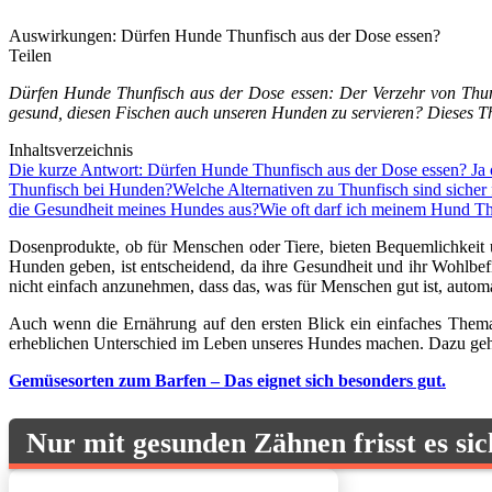
Auswirkungen: Dürfen Hunde Thunfisch aus der Dose essen?
Teilen
Dürfen Hunde Thunfisch aus der Dose essen: Der Verzehr von Thunf
gesund, diesen Fischen auch unseren Hunden zu servieren? Dieses The
Inhaltsverzeichnis
Die kurze Antwort: Dürfen Hunde Thunfisch aus der Dose essen? Ja
Thunfisch bei Hunden?
Welche Alternativen zu Thunfisch sind sicher
die Gesundheit meines Hundes aus?
Wie oft darf ich meinem Hund T
Dosenprodukte, ob für Menschen oder Tiere, bieten Bequemlichkeit u
Hunden geben, ist entscheidend, da ihre Gesundheit und ihr Wohlbef
nicht einfach anzunehmen, dass das, was für Menschen gut ist, automa
Auch wenn die Ernährung auf den ersten Blick ein einfaches Thema 
erheblichen Unterschied im Leben unseres Hundes machen. Dazu gehör
Gemüsesorten zum Barfen – Das eignet sich besonders gut.
Nur mit gesunden Zähnen frisst es sic