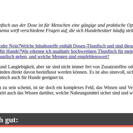
isch aus der Dose ist für Menschen eine gängige und praktische Opti
ma wirft verschiedene Fragen auf, die sich Hundebesitzer häufig stell
 oder Nein?
Welche Inhaltsstoffe enthält Dosen-Thunfisch und sind dies
 für Hunde?
Wie erkenne ich qualitativ hochwertigen Thunfisch für me
hunfisch geben, und welche Mengen sind empfehlenswert?
nd Langlebigkeit, aber sie sind nicht immer frei von Zusatzstoffen o
inden direkt davon beeinflusst werden können. Es ist also sinnvoll, 
tisch auch für Hunde geeignet ist.
zu sein scheint, ist sie doch ein komplexes Feld, das Wissen und Ve
t auch das Wissen darüber, welche Nahrungsmittel sicher sind und we
h gut: