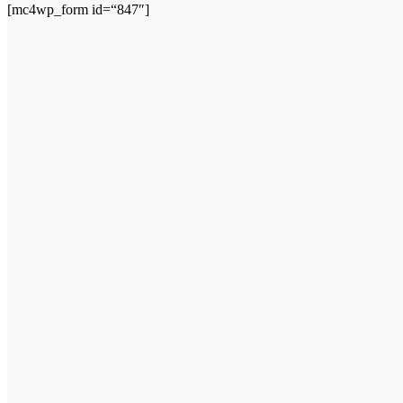
[mc4wp_form id=“847″]