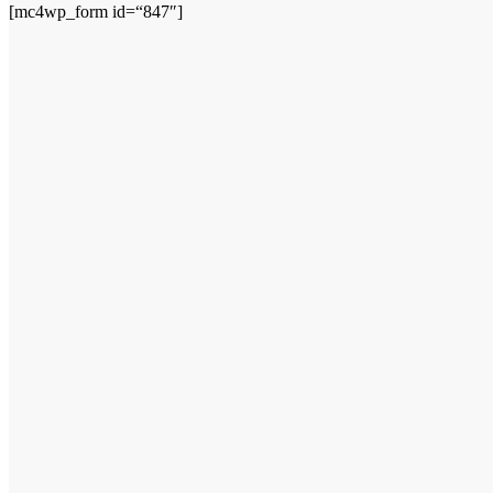
[mc4wp_form id=“847″]